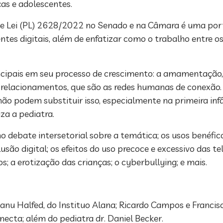
ças e adolescentes.
 de Lei (PL) 2628/2022 no Senado e na Câmara é uma po
tes digitais, além de enfatizar como o trabalho entre os
rincipais em seu processo de crescimento: a amamentação
 relacionamentos, que são as redes humanas de conexão.
, não podem substituir isso, especialmente na primeira inf
za a pediatra.
 debate intersetorial sobre a temática; os usos benéfic
ão digital; os efeitos do uso precoce e excessivo das tel
s; a erotização das crianças; o cyberbullying; e mais.
u Halfed, do Instituo Alana; Ricardo Campos e Francis
ecta; além do pediatra dr. Daniel Becker.