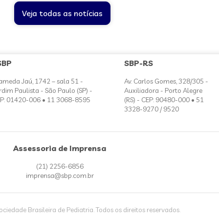
Veja todas as notícias
SBP
SBP-RS
ameda Jaú, 1742 – sala 51 -
Av. Carlos Gomes, 328/305 -
rdim Paulista - São Paulo (SP) -
Auxiliadora - Porto Alegre
P: 01420-006 • 11 3068-8595
(RS) - CEP: 90480-000 • 51
3328-9270 / 9520
Assessoria de Imprensa
(21) 2256-6856
imprensa@sbp.com.br
iedade Brasileira de Pediatria. Todos os direitos reservados.