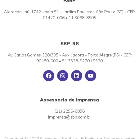
FSBP
Alameda Jaú, 1742 – sala 51 - Jardim Paulista - São Paulo (SP) - CEP:
01420-006 • 11 3068-8595
SBP-RS
Av. Carlos Gomes, 328/305 - Auxiliadora - Porto Alegre (RS) - CEP:
90480-000 • 51 3328-9270 / 9520
Assessoria de Imprensa
(21) 2256-6856
imprensa@sbp.com.br
Copyright © 2026 Sociedade Brasileira de Pediatria. Todos os direitos