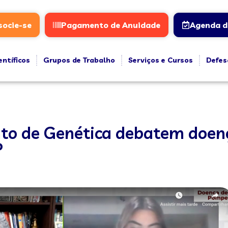
socie-se
Pagamento de Anuidade
Agenda d
entíficos
Grupos de Trabalho
Serviços e Cursos
Defes
nto de Genética debatem doen
P