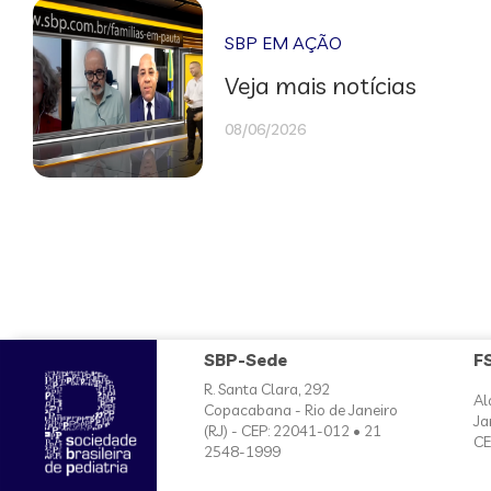
SBP EM AÇÃO
Veja mais notícias
08/06/2026
SBP-Sede
F
R. Santa Clara, 292
Al
Copacabana - Rio de Janeiro
Ja
(RJ) - CEP: 22041-012 • 21
CE
2548-1999