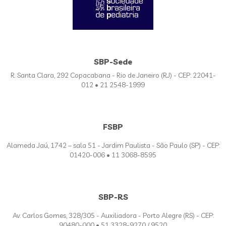
SBP-Sede
R. Santa Clara, 292 Copacabana - Rio de Janeiro (RJ) - CEP: 22041-
012 • 21 2548-1999
FSBP
Alameda Jaú, 1742 – sala 51 - Jardim Paulista - São Paulo (SP) - CEP:
01420-006 • 11 3068-8595
SBP-RS
Av. Carlos Gomes, 328/305 - Auxiliadora - Porto Alegre (RS) - CEP:
90480-000 • 51 3328-9270 / 9520