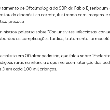
rtamento de Oftalmologia da SBP, dr. Fábio Ejzenbaum,
e tratou do diagnóstico correto, ilustrando com imagens,
tico precoce.
nistrou palestra sobre “Conjuntivites infecciosas, conjunt
a abordou as complicações tardias, tratamento farmacológ
ecialista em Oftalmopediatria, que falou sobre “Esclerites
dições raras na infância e que merecem atenção dos pedi
nas 3 em cada 100 mil crianças.