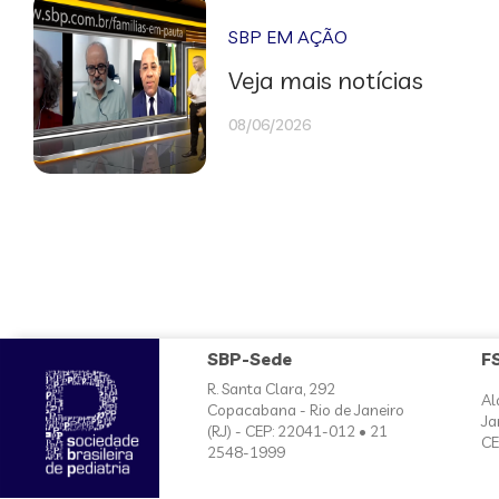
SBP EM AÇÃO
Veja mais notícias
08/06/2026
SBP-Sede
F
R. Santa Clara, 292
Al
Copacabana - Rio de Janeiro
Ja
(RJ) - CEP: 22041-012 • 21
CE
2548-1999