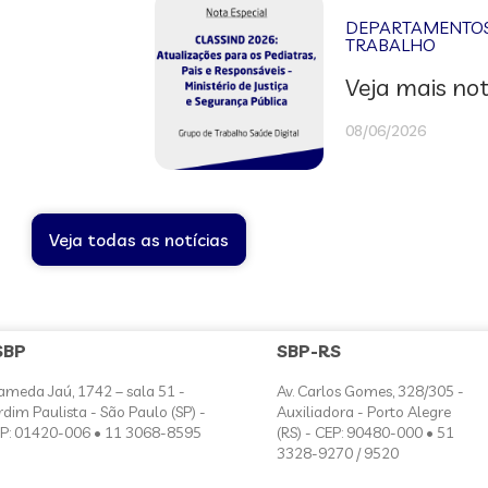
DEPARTAMENTOS 
TRABALHO
Veja mais not
08/06/2026
Veja todas as notícias
SBP
SBP-RS
ameda Jaú, 1742 – sala 51 -
Av. Carlos Gomes, 328/305 -
rdim Paulista - São Paulo (SP) -
Auxiliadora - Porto Alegre
P: 01420-006 • 11 3068-8595
(RS) - CEP: 90480-000 • 51
3328-9270 / 9520