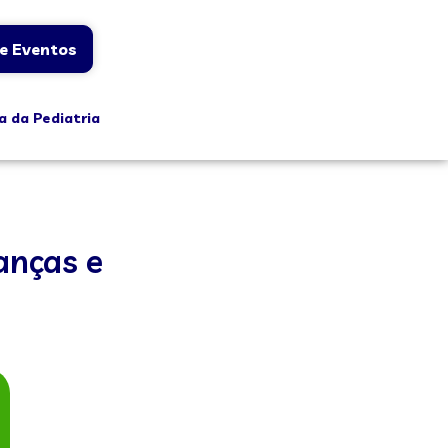
e Eventos
a da Pediatria
anças e