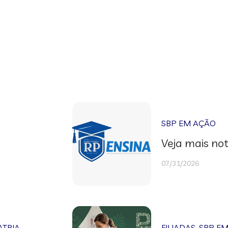
SBP EM AÇÃO
Veja mais not
07/31/2026
ATRIA
FILIADAS
,
SBP E