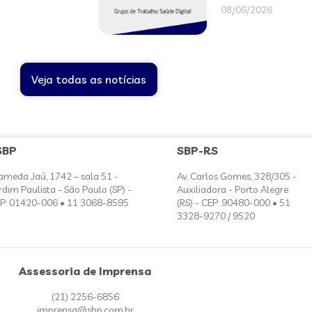
08/06/2026
Veja todas as notícias
SBP
SBP-RS
ameda Jaú, 1742 – sala 51 -
Av. Carlos Gomes, 328/305 -
rdim Paulista - São Paulo (SP) -
Auxiliadora - Porto Alegre
P: 01420-006 • 11 3068-8595
(RS) - CEP: 90480-000 • 51
3328-9270 / 9520
Assessoria de Imprensa
(21) 2256-6856
imprensa@sbp.com.br