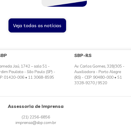
Veja todas as notícias
SBP
SBP-RS
ameda Jaú, 1742 – sala 51 -
Av. Carlos Gomes, 328/305 -
rdim Paulista - São Paulo (SP) -
Auxiliadora - Porto Alegre
P: 01420-006 • 11 3068-8595
(RS) - CEP: 90480-000 • 51
3328-9270 / 9520
Assessoria de Imprensa
(21) 2256-6856
imprensa@sbp.com.br