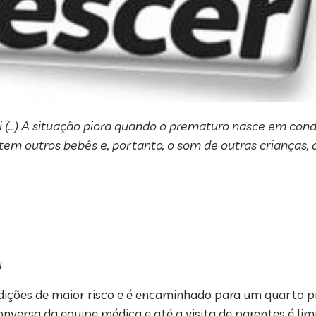
i (…) A situação piora quando o prematuro nasce em cond
em outros bebês e, portanto, o som de outras crianças,
i
dições de maior risco e é encaminhado para um quarto pr
onversa da equipe médica e até a visita de parentes é lim