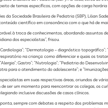
peito de temas específicos, com opções de carga horária 
s da Sociedade Brasileira de Pediatria (SBP), Lilian Sad
conteúdo científico em consonância com o que há de mais
vorável à troca de conhecimentos, abordando assuntos d
diana dos especialistas”, frisou.
“Cardiologia”; “Dermatologia – diagnóstico topográfico”
respiratório na criança: como diferenciar e quais os trat
; “Alergia”; Gastro”; “Nutrologia”; “Pediatria do Desenv
tra para o atendimento do adolescente”; e “Imunizações
ecialistas em suas respectivas áreas, oriundos de vário
 além de ser um momento para reencontrar os colegas, o
egiando inclusive discussões de casos clínicos.
ponta, sempre com debates a respeito dos problemas mai