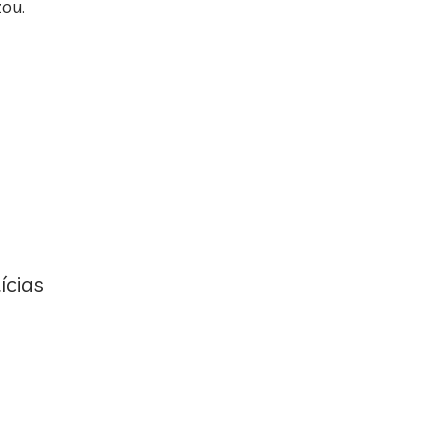
zou.
ícias