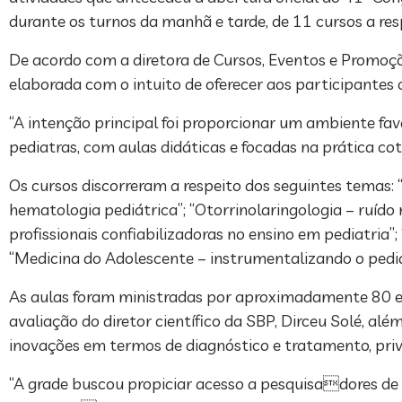
durante os turnos da manhã e tarde, de 11 cursos a res
De acordo com a diretora de Cursos, Eventos e Promoçõe
elaborada com o intuito de oferecer aos participantes 
“A intenção principal foi proporcionar um ambiente fa
pediatras, com aulas didáticas e focadas na prática coti
Os cursos discorreram a respeito dos seguintes temas: 
hematologia pediátrica”; “Otorrinolaringologia – ruído 
profissionais confiabilizadoras no ensino em pediatria”
“Medicina do Adolescente – instrumentalizando o pedia
As aulas foram ministradas por aproximadamente 80 esp
avaliação do diretor científico da SBP, Dirceu Solé,
inovações em termos de diagnóstico e tratamento, privil
“A grade buscou propiciar acesso a pesquisadores de 