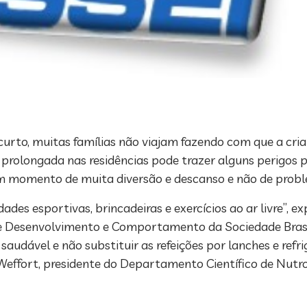
s curto, muitas famílias não viajam fazendo com que a c
prolongada nas residências pode trazer alguns perigos pa
m momento de muita diversão e descanso e não de probl
dades esportivas, brincadeiras e exercícios ao ar livre”, e
 Desenvolvimento e Comportamento da Sociedade Brasile
udável e não substituir as refeições por lanches e refri
a Weffort, presidente do Departamento Científico de Nutro