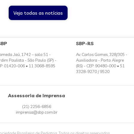
Veja todas as notícias
SBP
SBP-RS
ameda Jaú, 1742 – sala 51 -
Av. Carlos Gomes, 328/305 -
rdim Paulista - São Paulo (SP) -
Auxiliadora - Porto Alegre
P: 01420-006 • 11 3068-8595
(RS) - CEP: 90480-000 • 51
3328-9270 / 9520
Assessoria de Imprensa
(21) 2256-6856
imprensa@sbp.com.br
iedade Brasileira de Pediatria. Todos os direitos reservados.