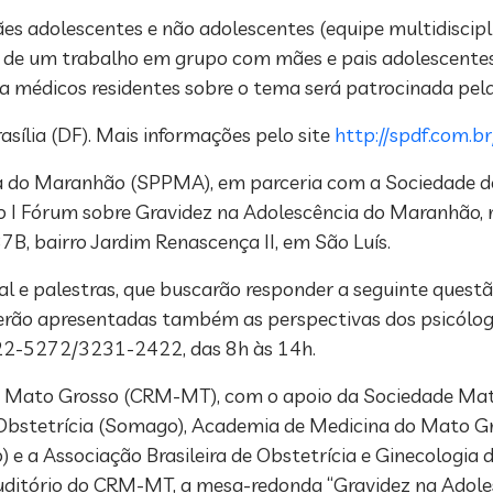
 adolescentes e não adolescentes (equipe multidiscipl
o de um trabalho em grupo com mães e pais adolescente
 médicos residentes sobre o tema será patrocinada pela 
sília (DF). Mais informações pelo site
http://spdf.com.br/
ia do Maranhão (SPPMA), em parceria com a Sociedade de
 o I Fórum sobre Gravidez na Adolescência do Maranhão, 
B, bairro Jardim Renascença II, em São Luís.
 e palestras, que buscarão responder a seguinte questão:
serão apresentadas também as perspectivas dos psicólogo
222-5272/3231-2422, das 8h às 14h.
o Mato Grosso (CRM-MT), com o apoio da Sociedade Mat
bstetrícia (Somago), Academia de Medicina do Mato Gro
 e a Associação Brasileira de Obstetrícia e Ginecologia 
no auditório do CRM-MT, a mesa-redonda “Gravidez na Ado