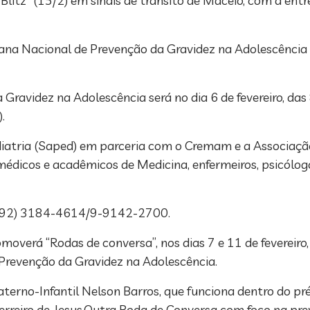
litz” (15/2) em sinais de trânsito de Maceió, com a entre
mana Nacional de Prevenção da Gravidez na Adolescência 
avidez na Adolescência será no dia 6 de fevereiro, das 
.
diatria (Saped) em parceria com o Cremam e a Associa
édicos e acadêmicos de Medicina, enfermeiros, psicólogos
ne (92) 3184-4614/9-9142-2700.
overá “Rodas de conversa”, nos dias 7 e 11 de fevereiro
Prevenção da Gravidez na Adolescência.
terno-Infantil Nelson Barros, que funciona dentro do pr
Terreiro de Jesus.Outra Roda de Conversa com foco na pr