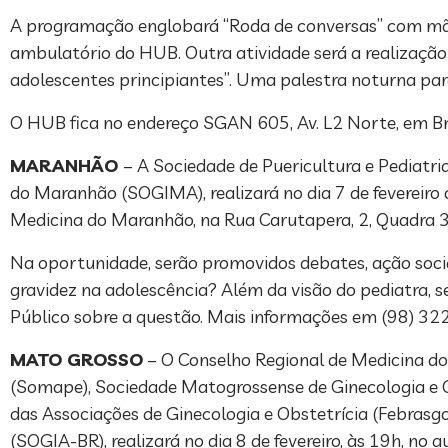
A programação englobará “Roda de conversas” com mães
ambulatório do HUB. Outra atividade será a realizaçã
adolescentes principiantes”. Uma palestra noturna para
O HUB fica no endereço SGAN 605, Av. L2 Norte, em Bra
MARANHÃO
– A Sociedade de Puericultura e Pediatr
do Maranhão (SOGIMA), realizará no dia 7 de fevereiro
Medicina do Maranhão, na Rua Carutapera, 2, Quadra 37
Na oportunidade, serão promovidos debates, ação social
gravidez na adolescência? Além da visão do pediatra, 
Público sobre a questão. Mais informações em (98) 3
MATO GROSSO
– O Conselho Regional de Medicina d
(Somape), Sociedade Matogrossense de Ginecologia e O
das Associações de Ginecologia e Obstetrícia (Febrasgo)
(SOGIA-BR), realizará no dia 8 de fevereiro, às 19h, 