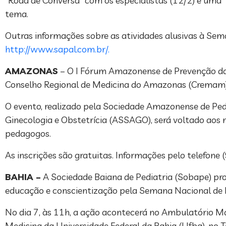
“Roda de Conversa” com os especialistas (12/2) e uma “B
tema.
Outras informações sobre as atividades alusivas à Se
http://www.sapal.com.br/.
AMAZONAS
– O I Fórum Amazonense de Prevenção da Gr
Conselho Regional de Medicina do Amazonas (Cremam)
O evento, realizado pela Sociedade Amazonense de Pe
Ginecologia e Obstetrícia (ASSAGO), será voltado aos m
pedagogos.
As inscrições são gratuitas. Informações pelo telefo
BAHIA –
A Sociedade Baiana de Pediatria (Sobape) prom
educação e conscientização pela Semana Nacional de 
No dia 7, às 11h, a ação acontecerá no Ambulatório Ma
Medicina da Universidade Federal da Bahia (Ufba), no 