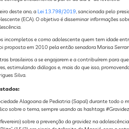
eiro deste ano, a
Lei 13.798/2019
, sancionada pelo presi
olescente (ECA). O objetivo é disseminar informações sob
lescência.
os incompletos e como adolescente quem tem idade entre
, foi proposta em 2010 pela então senadora Marisa Serr
tras brasileiros a se engajarem e a contribuírem para qu
iares, estimulando diálogos e, mais do que isso, promove
igues Silva.
estados:
ociedade Alagoana de Pediatria (Sapal) durante todo o mê
público sobre o tema, sempre usando as hashtags #Gravid
 fevereiro) sobre a prevenção da gravidez na adolescênci