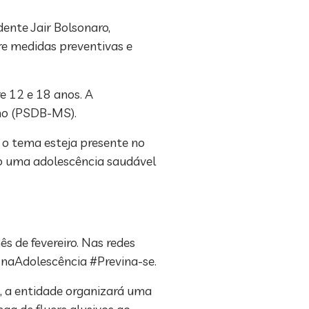
dente Jair Bolsonaro,
re medidas preventivas e
 12 e 18 anos. A
ano (PSDB-MS).
e o tema esteja presente no
ndo uma adolescência saudável
s de fevereiro. Nas redes
eznaAdolescência #Previna-se.
a, a entidade organizará uma