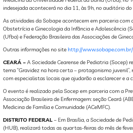
indesejada acontecerá no dia 11, às 9h, no auditório do 
As atividades da Sobape acontecem em parceria com a A
Obstetrícia e Ginecologia da Infância e Adolescência (S
(Ufba) e Federação Brasileira das Associações de Gineco
Outras informações no site
http://www.sobape.com.br/
CEARÁ –
A Sociedade Cearense de Pediatria (Socep) re
tema “Gravidez na hora certa – protagonismo juvenil”, 
com especialistas locais que ajudarão a esclarecer e a
O evento é realizado pela Socep em parceria com a Pre
Associação Brasileira de Enfermagem: seção Ceará (ABEn
Medicina de Família e Comunidade (ACeMFC).
DISTRITO FEDERAL
– Em Brasília, a Sociedade de Pedi
(HUB), realizará todas as quartas-feiras do mês de feve