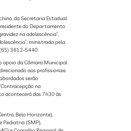
chino, da Secretaria Estadual
, presidente do Departamento
gravidez na adolescência”,
olescência”, ministrada pela
e (65) 3612-5440.
 o apoio da Câmara Municipal
irecionado aos profissionais
s abordados serão
 “Contracepção na
nto acontecerá das 7h30 às
Centro, Belo Horizonte),
e Pediatria (SMP),
MG) e Conselho Regional de