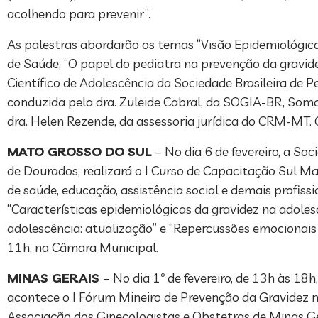
acolhendo para prevenir”.
As palestras abordarão os temas “Visão Epidemiológica 
de Saúde; “O papel do pediatra na prevenção da gravid
Científico de Adolescência da Sociedade Brasileira de P
conduzida pela dra. Zuleide Cabral, da SOGIA-BR, Soma
dra. Helen Rezende, da assessoria jurídica do CRM-MT.
MATO GROSSO DO SUL
– No dia 6 de fevereiro, a S
de Dourados, realizará o I Curso de Capacitação Sul Ma
de saúde, educação, assistência social e demais profis
“Características epidemiológicas da gravidez na adole
adolescência: atualização” e “Repercussões emocionais
11h, na Câmara Municipal.
MINAS GERAIS
– No dia 1º de fevereiro, de 13h às 18
acontece o I Fórum Mineiro de Prevenção da Gravidez n
Associação dos Ginecologistas e Obstetras de Minas G