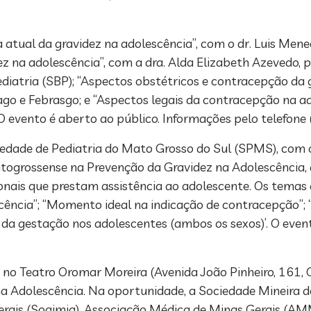
atual da gravidez na adolescência”, com o dr. Luis Mene
ez na adolescência”, com a dra. Alda Elizabeth Azevedo
ediatria (SBP); “Aspectos obstétricos e contracepção da 
go e Febrasgo; e “Aspectos legais da contracepção na ad
 O evento é aberto ao público. Informações pelo telefon
ociedade de Pediatria do Mato Grosso do Sul (SPMS), com
togrossense na Prevenção da Gravidez na Adolescência, d
sionais que prestam assistência ao adolescente. Os tema
scência”; “Momento ideal na indicação de contracepção”;
 da gestação nos adolescentes (ambos os sexos)’. O eve
h, no Teatro Oromar Moreira (Avenida João Pinheiro, 161, 
a Adolescência. Na oportunidade, a Sociedade Mineira d
erais (Sogimig), Associação Médica de Minas Gerais (AM