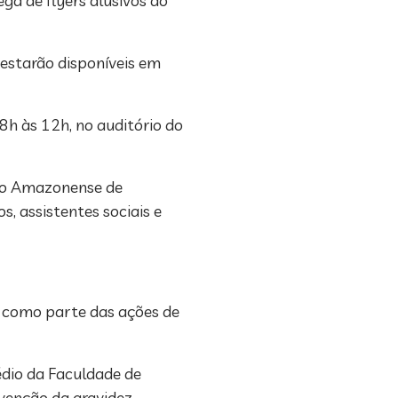
ga de flyers alusivos ao
estarão disponíveis em
8h às 12h, no auditório do
ção Amazonense de
, assistentes sociais e
, como parte das ações de
édio da Faculdade de
evenção da gravidez