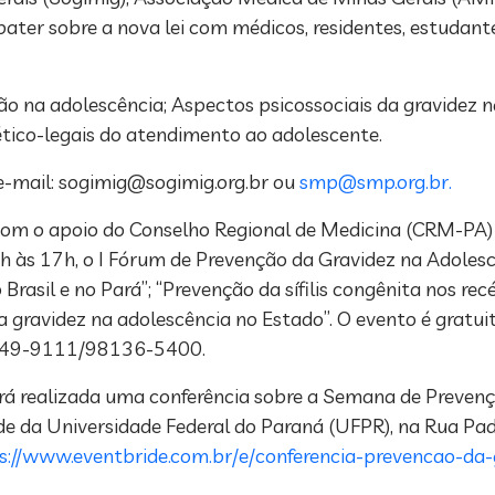
ter sobre a nova lei com médicos, residentes, estudant
o na adolescência; Aspectos psicossociais da gravidez n
ético-legais do atendimento ao adolescente.
e-mail:
sogimig@sogimig.org.br
ou
smp@smp.org.br
.
com o apoio do Conselho Regional de Medicina (CRM-PA) 
14h às 17h, o I Fórum de Prevenção da Gravidez na Adole
rasil e no Pará”; “Prevenção da sífilis congênita nos r
 gravidez na adolescência no Estado”. O evento é gratuit
 3249-9111/98136-5400.
será realizada uma conferência sobre a Semana de Preven
úde da Universidade Federal do Paraná (UFPR), na Rua Pad
s://www.eventbride.com.br/e/conferencia-prevencao-da-