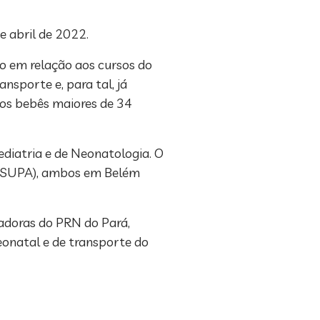
e abril de 2022.
no em relação aos cursos do
nsporte e, para tal, já
dos bebês maiores de 34
ediatria e de Neonatologia. O
(CESUPA), ambos em Belém
adoras do PRN do Pará,
eonatal e de transporte do