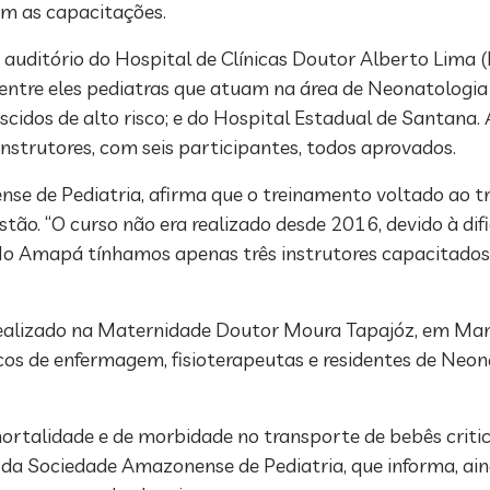
am as capacitações.
o auditório do Hospital de Clínicas Doutor Alberto Lima
, dentre eles pediatras que atuam na área de Neonatolog
idos de alto risco; e do Hospital Estadual de Santana. A
strutores, com seis participantes, todos aprovados.
e de Pediatria, afirma que o treinamento voltado ao tr
ão. “O curso não era realizado desde 2016, devido à difi
. No Amapá tínhamos apenas três instrutores capacitado
 realizado na Maternidade Doutor Moura Tapajóz, em Man
cos de enfermagem, fisioterapeutas e residentes de Neona
mortalidade e de morbidade no transporte de bebês criti
 da Sociedade Amazonense de Pediatria, que informa, aind