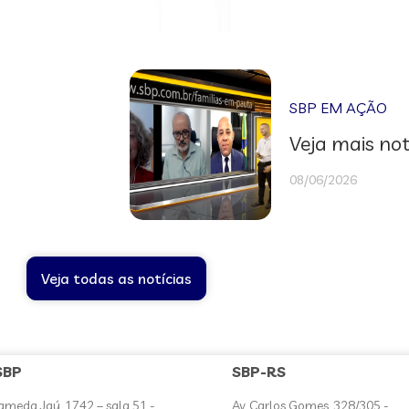
SBP EM AÇÃO
Veja mais not
08/06/2026
Veja todas as notícias
SBP
SBP-RS
ameda Jaú, 1742 – sala 51 -
Av. Carlos Gomes, 328/305 -