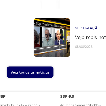
SBP EM AÇÃO
Veja mais not
08/06/2026
Veja todas as notícias
SBP
SBP-RS
ameda Jaú, 1742 – sala 51 -
Av. Carlos Gomes, 328/305 -