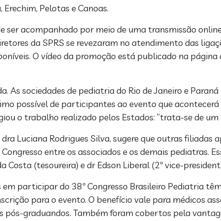
a, Erechim, Pelotas e Canoas.
ode ser acompanhado por meio de uma transmissão online
 diretores da SPRS se revezaram no atendimento das liga
sponíveis. O vídeo da promoção está publicado na págin
olada. As sociedades de pediatria do Rio de Janeiro e Pa
imo possível de participantes ao evento que acontecerá
giou o trabalho realizado pelos Estados: “trata-se de u
, dra Luciana Rodrigues Silva, sugere que outras filiada
 Congresso entre os associados e os demais pediatras. E
 Costa (tesoureira) e dr Edson Liberal (2º vice-presiden
 em participar do 38º Congresso Brasileiro Pediatria têm
inscrição para o evento. O benefício vale para médicos as
ra os pós-graduandos. Também foram cobertos pela vanta