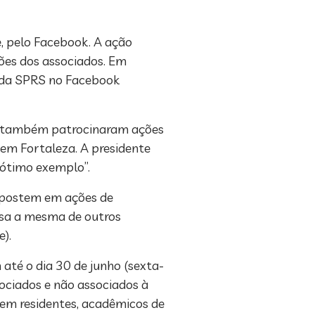
, pelo Facebook. A ação
ções dos associados. Em
a da SPRS no Facebook
raná também patrocinaram ações
 em Fortaleza. A presidente
m ótimo exemplo”.
s apostem em ações de
ssa a mesma de outros
te).
 até o dia 30 de junho (sexta-
sociados e não associados à
gem residentes, acadêmicos de