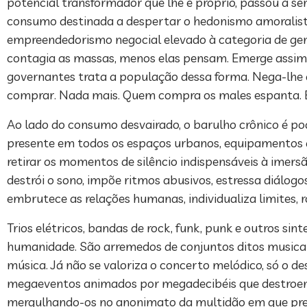
potencial transformador que lhe é próprio, passou a s
consumo destinada a despertar o hedonismo amoralista
empreendedorismo negocial elevado à categoria de gen
contagia as massas, menos elas pensam. Emerge assim 
governantes trata a população dessa forma. Nega-lhe o d
comprar. Nada mais. Quem compra os males espanta. É
Ao lado do consumo desvairado, o barulho crônico é po
presente em todos os espaços urbanos, equipamentos de
retirar os momentos de silêncio indispensáveis à imers
destrói o sono, impõe ritmos abusivos, estressa diálogos,
embrutece as relações humanas, individualiza limites, r
Trios elétricos, bandas de rock, funk, punk e outros s
humanidade. São arremedos de conjuntos ditos musicai
música. Já não se valoriza o concerto melódico, só o de
megaeventos animados por megadecibéis que destroem a s
mergulhando-os no anonimato da multidão em que preva