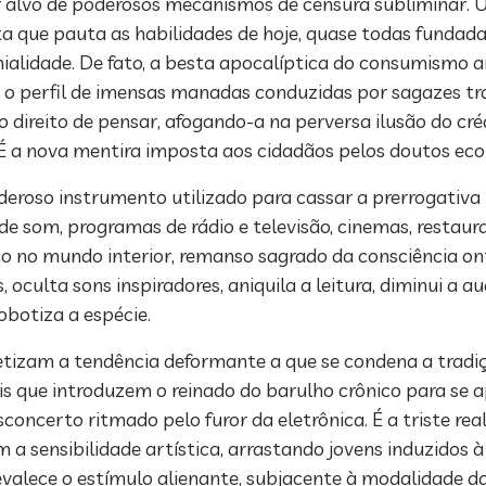
er alvo de poderosos mecanismos de censura subliminar. 
 que pauta as habilidades de hoje, quase todas fundada
ialidade. De fato, a besta apocalíptica do consumismo 
o perfil de imensas manadas conduzidas por sagazes tro
ireito de pensar, afogando-a na perversa ilusão do crédi
 a nova mentira imposta aos cidadãos pelos doutos eco
deroso instrumento utilizado para cassar a prerrogativ
 som, programas de rádio e televisão, cinemas, restaura
ão no mundo interior, remanso sagrado da consciência ont
 oculta sons inspiradores, aniquila a leitura, diminui a au
obotiza a espécie.
intetizam a tendência deformante a que se condena a trad
s que introduzem o reinado do barulho crônico para se 
sconcerto ritmado pelo furor da eletrônica. É a triste r
ensibilidade artística, arrastando jovens induzidos à f
lece o estímulo alienante, subjacente à modalidade da 