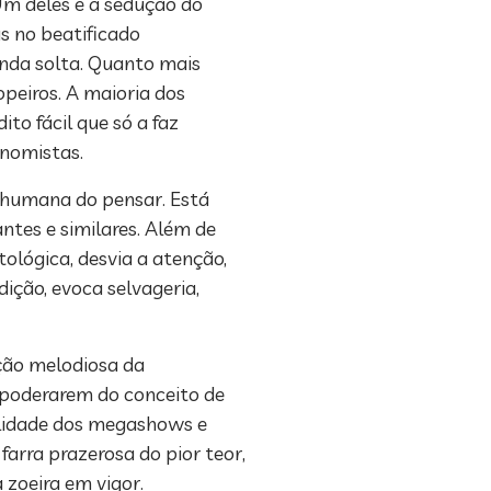
Um deles é a sedução do
s no beatificado
anda solta. Quanto mais
peiros. A maioria dos
to fácil que só a faz
nomistas.
a humana do pensar. Está
ntes e similares. Além de
ológica, desvia a atenção,
dição, evoca selvageria,
ição melodiosa da
apoderarem do conceito de
ealidade dos megashows e
arra prazerosa do pior teor,
zoeira em vigor.