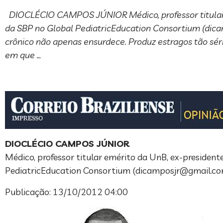
DIOCLÉCIO CAMPOS JÚNIOR Médico, professor titular em
da SBP no Global PediatricEducation Consortium (
dic
crônico não apenas ensurdece. Produz estragos tão séri
em que …
DIOCLÉCIO CAMPOS JÚNIOR
Médico, professor titular emérito da UnB, ex-president
PediatricEducation Consortium (
dicamposjr@gmail.c
Publicação: 13/10/2012 04:00