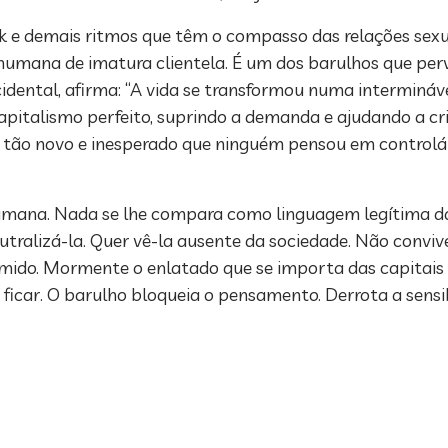
 e demais ritmos que têm o compasso das relações sexua
umana de imatura clientela. É um dos barulhos que pe
ocidental, afirma: “A vida se transformou numa intermináv
italismo perfeito, suprindo a demanda e ajudando a cri
go tão novo e inesperado que ninguém pensou em controlá
humana. Nada se lhe compara como linguagem legítima da
utralizá-la. Quer vê-la ausente da sociedade. Não conviv
umido. Mormente o enlatado que se importa das capitais
ficar. O barulho bloqueia o pensamento. Derrota a sensib