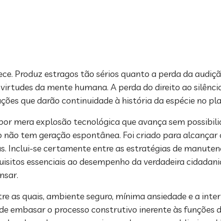
ece. Produz estragos tão sérios quanto a perda da audiç
virtudes da mente humana. A perda do direito ao silênci
ções que darão continuidade à história da espécie no pl
, por mera explosão tecnológica que avança sem possibili
o não tem geração espontânea. Foi criado para alcançar
s. Inclui-se certamente entre as estratégias de manute
quisitos essenciais ao desempenho da verdadeira cidadan
nsar.
re as quais, ambiente seguro, mínima ansiedade e a inte
 de embasar o processo construtivo inerente às funções do