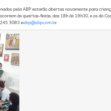
enados pela ABP estarão abertas novamente para criança
 ocorrem às quartas-feiras, das 18h às 19h30, e os do Cor
 2245 3083 e
abp@sbp.com.b
r.