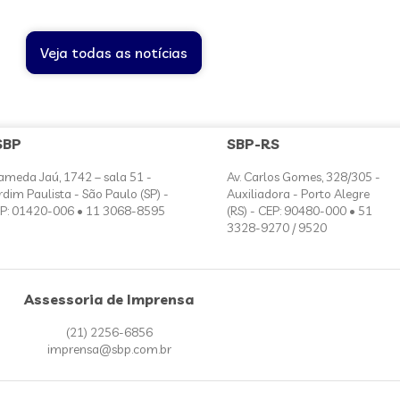
Veja todas as notícias
SBP
SBP-RS
ameda Jaú, 1742 – sala 51 -
Av. Carlos Gomes, 328/305 -
rdim Paulista - São Paulo (SP) -
Auxiliadora - Porto Alegre
P: 01420-006 • 11 3068-8595
(RS) - CEP: 90480-000 • 51
3328-9270 / 9520
Assessoria de Imprensa
(21) 2256-6856
imprensa@sbp.com.br