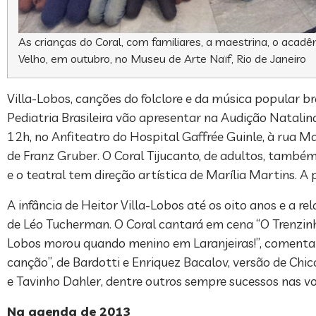
As crianças do Coral, com familiares, a maestrina, o acad
Velho, em outubro, no Museu de Arte Naïf, Rio de Janeiro
Villa-Lobos, canções do folclore e da música popular br
Pediatria Brasileira vão apresentar na Audição Natalin
12h, no Anfiteatro do Hospital Gaffrée Guinle, à rua Mari
de Franz Gruber. O Coral Tijucanto, de adultos, também
e o teatral tem direção artística de Marília Martins. A
A infância de Heitor Villa-Lobos até os oito anos e a r
de Léo Tucherman. O Coral cantará em cena “O Trenzinh
Lobos morou quando menino em Laranjeiras!”, comenta a
canção”, de Bardotti e Enriquez Bacalov, versão de Chic
e Tavinho Dahler, dentre outros sempre sucessos nas vo
Na agenda de 2013