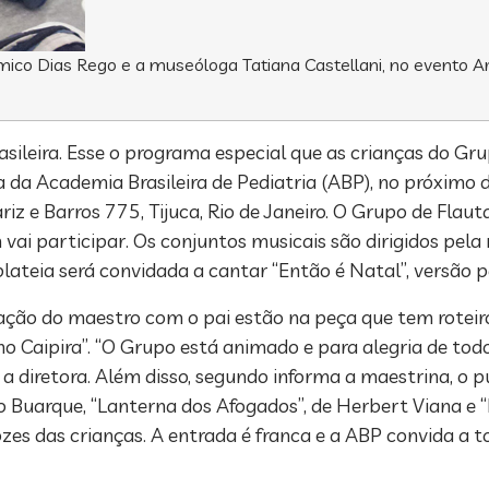
êmico Dias Rego e a museóloga Tatiana Castellani, no evento 
asileira. Esse o programa especial que as crianças do Gru
a da Academia Brasileira de Pediatria (ABP), no próximo 
z e Barros 775, Tijuca, Rio de Janeiro. O Grupo de Flauta 
 vai participar. Os conjuntos musicais são dirigidos pel
 plateia será convidada a cantar “Então é Natal”, versão
elação do maestro com o pai estão na peça que tem roteiro
o Caipira”. “O Grupo está animado e para alegria de tod
 diretora. Além disso, segundo informa a maestrina, o p
o Buarque, “Lanterna dos Afogados”, de Herbert Viana e “Na
zes das crianças. A entrada é franca e a ABP convida a t