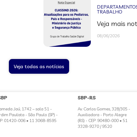
DEPARTAMENTOS 
TRABALHO
Veja mais not
08/06/2026
Veja todas as notícias
SBP
SBP-RS
ameda Jaú, 1742 – sala 51 -
Av. Carlos Gomes, 328/305 -
rdim Paulista - São Paulo (SP) -
Auxiliadora - Porto Alegre
P: 01420-006 • 11 3068-8595
(RS) - CEP: 90480-000 • 51
3328-9270 / 9520