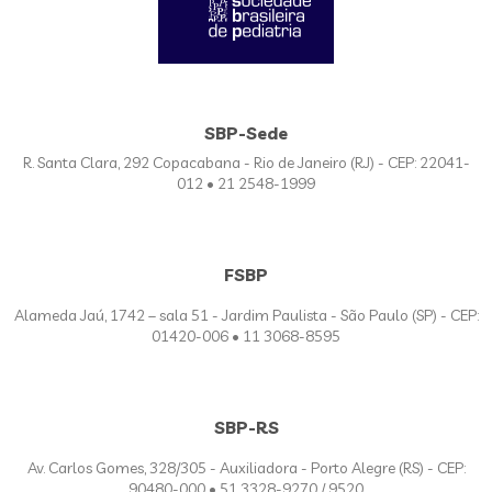
SBP-Sede
R. Santa Clara, 292 Copacabana - Rio de Janeiro (RJ) - CEP: 22041-
012 • 21 2548-1999
FSBP
Alameda Jaú, 1742 – sala 51 - Jardim Paulista - São Paulo (SP) - CEP:
01420-006 • 11 3068-8595
SBP-RS
Av. Carlos Gomes, 328/305 - Auxiliadora - Porto Alegre (RS) - CEP:
90480-000 • 51 3328-9270 / 9520