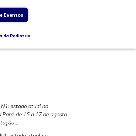
e Eventos
a da Pediatria
1N1: estado atual na
o Pará, de 15 a 17 de agosto,
itação …
1N1: estado atual na