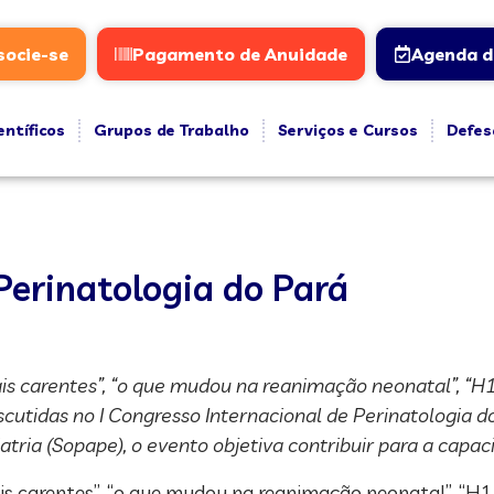
socie-se
Pagamento de Anuidade
Agenda d
entíficos
Grupos de Trabalho
Serviços e Cursos
Defes
Perinatologia do Pará
is carentes”, “o que mudou na reanimação neonatal”, “H
scutidas no I Congresso Internacional de Perinatologia d
ria (Sopape), o evento objetiva contribuir para a capac
is carentes”, “o que mudou na reanimação neonatal”, “H