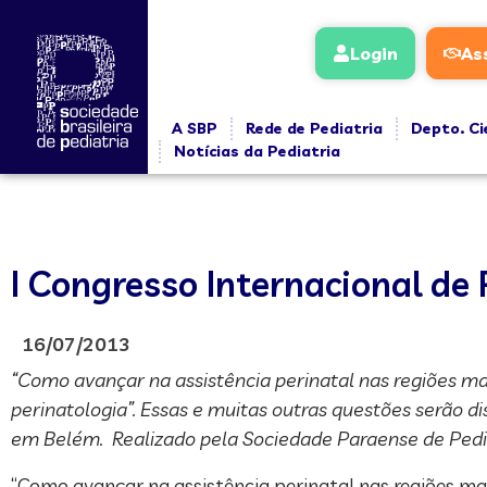
Login
As
A SBP
Rede de Pediatria
Depto. Ci
Notícias da Pediatria
I Congresso Internacional de 
16/07/2013
“Como avançar na assistência perinatal nas regiões ma
perinatologia”. Essas e muitas outras questões serão di
em Belém. Realizado pela Sociedade Paraense de Pediat
“Como avançar na assistência perinatal nas regiões ma