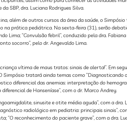
articipantes, assim como para conhecer as atividades man
 da SBP, dra. Luciana Rodrigues Silva.
cina, além de outros cursos da área da saúde, o Simpósi
 na prática pediátrica. Na sexta-feira (31), serão deba
ando Lima; “Convulsão febril”, conduzido pela dra. Fabian
nto socorro”, pelo dr. Angevaldo Lima.
criança vítima de maus tratos: sinais de alerta!”. Em segu
. O Simpósio tratará ainda temas como “Diagnosticando o
stico diferencial das anemias: interpretação do hemogra
 diferencial de Hanseníase”, com o dr. Marco Andrey.
ngoamigdalite, sinusite e otite média aguda”, com a dra.
gnóstico radiológico em pediatria: principais sinais”, co
osta; “O reconhecimento do paciente grave”, com a dra. Lu