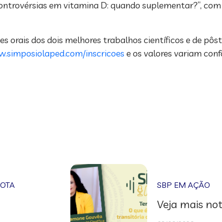
ontrovérsias em vitamina D: quando suplementar?”, com o
rais dos dois melhores trabalhos científicos e de pôste
w.simposiolaped.com/inscricoes
e os valores variam con
NOTA
SBP EM AÇÃO
Veja mais not