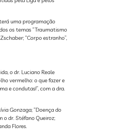
tidas pela Liga e pelos
o terá uma programação
tidos os temas “Traumatismo
a Zschaber; “Corpo estranho”,
ida, o dr. Luciano Reale
lho vermelho: o que fazer e
ma e condutas!”, com a dra.
 Lívia Gonzaga; “Doença do
m o dr. Stéfano Queiroz;
anda Flores.