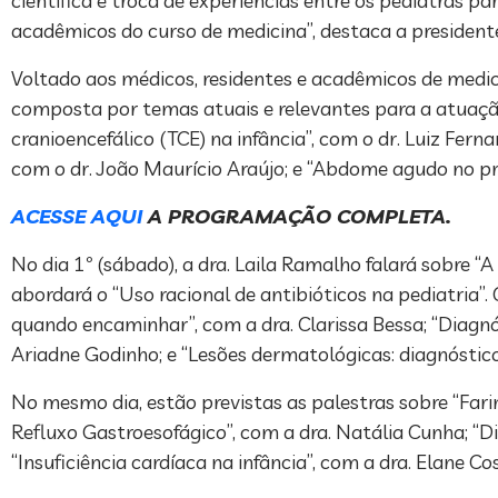
científica e troca de experiências entre os pediatras p
acadêmicos do curso de medicina”, destaca a presidente
Voltado aos médicos, residentes e acadêmicos de medi
composta por temas atuais e relevantes para a atuação
cranioencefálico (TCE) na infância”, com o dr. Luiz Fern
com o dr. João Maurício Araújo; e “Abdome agudo no pro
ACESSE AQUI
A PROGRAMAÇÃO COMPLETA.
No dia 1º (sábado), a dra. Laila Ramalho falará sobre “A 
abordará o “Uso racional de antibióticos na pediatria”
quando encaminhar”, com a dra. Clarissa Bessa; “Diagnó
Ariadne Godinho; e “Lesões dermatológicas: diagnóstico
No mesmo dia, estão previstas as palestras sobre “Fari
Refluxo Gastroesofágico”, com a dra. Natália Cunha; “Dia
“Insuficiência cardíaca na infância”, com a dra. Elane C