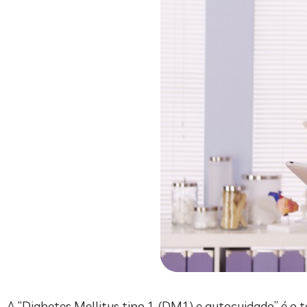
A “Diabetes Mellitus tipo 1 (DM1) e autocuidado” é o