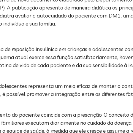
BP). A publicação apresenta de maneira didática os princ
diatra avaliar o autocuidado do paciente com DM1, uma
indivíduo e sua família.
ma de reposição insulínica em crianças e adolescentes c
esquema atual exerce essa função satisfatoriamente, have
tina de vida de cada paciente e da sua sensibilidade à in
dolescentes representa um meio eficaz de manter o cont
e, é possível promover a integração entre os diferentes 
ento do paciente coincide com a prescrição. O conceito
us familiares executam diariamente no cuidado da doenç
e a equipe de saúde, à medida que ele cresce e assume a 