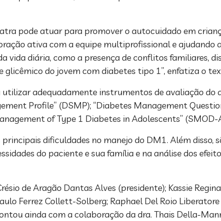
iatra pode atuar para promover o autocuidado em crianç
ação ativa com a equipe multiprofissional e ajudando a i
 vida diária, como a presença de conflitos familiares, di
glicêmico do jovem com diabetes tipo 1”, enfatiza o tex
utilizar adequadamente instrumentos de avaliação do 
agement Profile” (DSMP); “Diabetes Management Question
Management of Type 1 Diabetes in Adolescents” (SMOD-A)
s principais dificuldades no manejo do DM1. Além disso,
dades do paciente e sua família e na análise dos efeito
ésio de Aragão Dantas Alves (presidente); Kassie Regina 
 Paulo Ferrez Collett-Solberg; Raphael Del Roio Liberator
ontou ainda com a colaboração da dra. Thais Della-Man