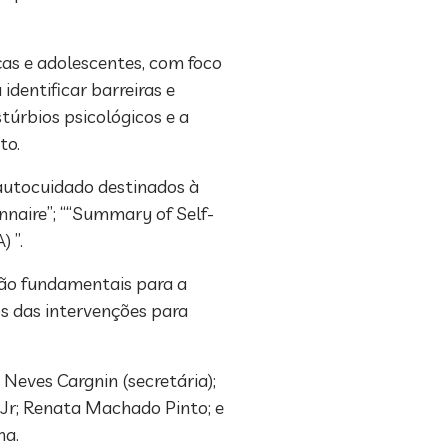
as e adolescentes, com foco
dentificar barreiras e
stúrbios psicológicos e a
to.
autocuidado destinados à
naire”; ““Summary of Self-
 ”.
 são fundamentais para a
s das intervenções para
Neves Cargnin (secretária);
e Jr; Renata Machado Pinto; e
na.