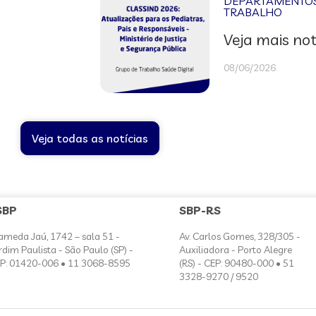
DEPARTAMENTOS 
TRABALHO
Veja mais not
08/06/2026
Veja todas as notícias
SBP
SBP-RS
ameda Jaú, 1742 – sala 51 -
Av. Carlos Gomes, 328/305 -
rdim Paulista - São Paulo (SP) -
Auxiliadora - Porto Alegre
P: 01420-006 • 11 3068-8595
(RS) - CEP: 90480-000 • 51
3328-9270 / 9520