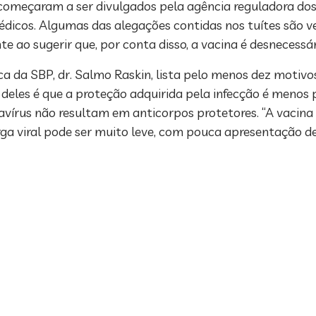
 começaram a ser divulgados pela agência reguladora dos
dicos. Algumas das alegações contidas nos tuítes são ve
 ao sugerir que, por conta disso, a vacina é desnecessár
ca da SBP, dr. Salmo Raskin, lista pelo menos dez motiv
eles é que a proteção adquirida pela infecção é menos p
avírus não resultam em anticorpos protetores. “A vacina
rga viral pode ser muito leve, com pouca apresentação d