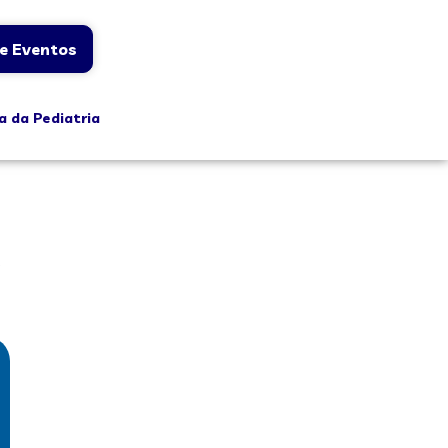
e Eventos
a da Pediatria
5