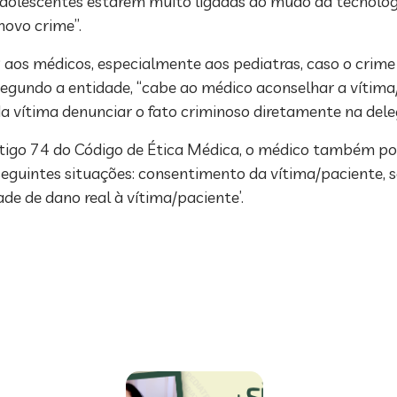
 adolescentes estarem muito ligadas ao mudo da tecnologi
novo crime”.
s médicos, especialmente aos pediatras, caso o crime d
gundo a entidade, “cabe ao médico aconselhar a vítima/
 vítima denunciar o fato criminoso diretamente na deleg
 artigo 74 do Código de Ética Médica, o médico também p
eguintes situações: consentimento da vítima/paciente, s
ade de dano real à vítima/paciente’.