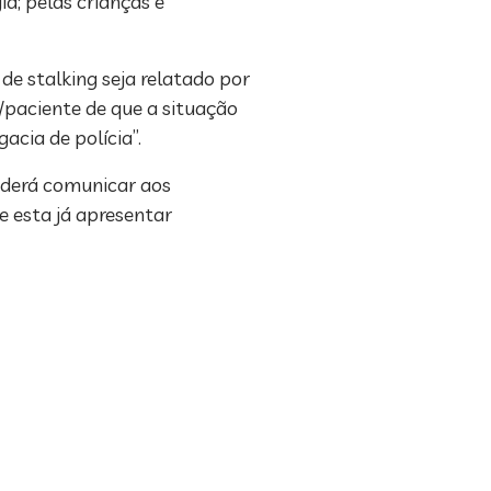
a; pelas crianças e
e stalking seja relatado por
paciente de que a situação
acia de polícia”.
oderá comunicar aos
e esta já apresentar