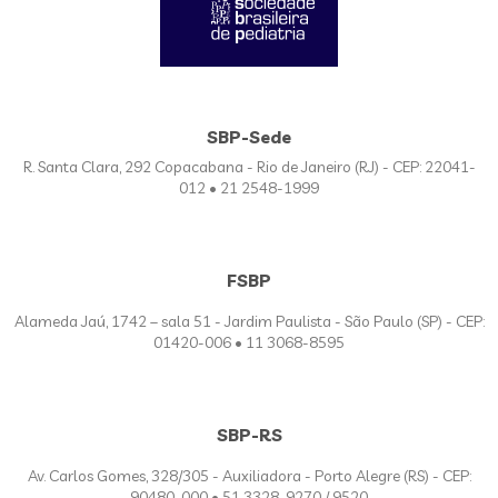
SBP-Sede
R. Santa Clara, 292 Copacabana - Rio de Janeiro (RJ) - CEP: 22041-
012 • 21 2548-1999
FSBP
Alameda Jaú, 1742 – sala 51 - Jardim Paulista - São Paulo (SP) - CEP:
01420-006 • 11 3068-8595
SBP-RS
Av. Carlos Gomes, 328/305 - Auxiliadora - Porto Alegre (RS) - CEP:
90480-000 • 51 3328-9270 / 9520