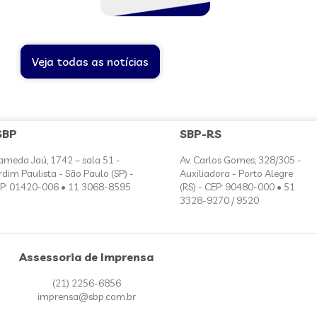
Veja todas as notícias
SBP
SBP-RS
ameda Jaú, 1742 – sala 51 -
Av. Carlos Gomes, 328/305 -
rdim Paulista - São Paulo (SP) -
Auxiliadora - Porto Alegre
P: 01420-006 • 11 3068-8595
(RS) - CEP: 90480-000 • 51
3328-9270 / 9520
Assessoria de Imprensa
(21) 2256-6856
imprensa@sbp.com.br