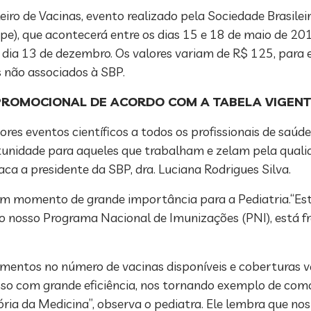
eiro de Vacinas, evento realizado pela Sociedade Brasilei
e), que acontecerá entre os dias 15 e 18 de maio de 201
o dia 13 de dezembro. Os valores variam de R$ 125, para
s não associados à SBP.
PROMOCIONAL DE ACORDO COM A TABELA VIGENT
es eventos científicos a todos os profissionais de saúde,
rtunidade para aqueles que trabalham e zelam pela quali
ca a presidente da SBP, dra. Luciana Rodrigues Silva.
e é um momento de grande importância para a Pediatria.
o nosso Programa Nacional de Imunizações (PNI), está fr
imentos no número de vacinas disponíveis e coberturas v
so com grande eficiência, nos tornando exemplo de como
ria da Medicina”, observa o pediatra. Ele lembra que nos 