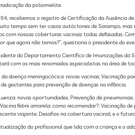
rradicação da poliomielite.
994, recebemos o registro de Certificação da Ausência d
ito tempo sem ter casos autóctones de Sarampo, mas n
mos com nossas coberturas vacinais todas defasadas. C
por que agora não temos?”, questiona o presidente do eve
dente do Departamento Científico de Imunizações da SBP
ntará com os mais renomados especialistas na área de tod
o da doença meningocócica: novas vacinas; Vacinação p
de gestantes para prevenção de doenças na infância.
uenza: novas oportunidades; Prevenção de pneumonias; D
o; Vacina febre amarela: como recomendar?; Vacinação de
nte viajante; Desafios na cobertura vacinal; e o futuro
atualização do profissional que lida com a criança e o ad
.