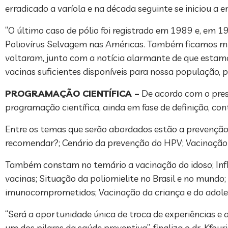
erradicado a varíola e na década seguinte se iniciou a e
“O último caso de pólio foi registrado em 1989 e, em 1
Poliovírus Selvagem nas Américas. Também ficamos mu
voltaram, junto com a notícia alarmante de que esta
vacinas suficientes disponíveis para nossa população, 
PROGRAMAÇÃO CIENTÍFICA –
De acordo com o presi
programação científica, ainda em fase de definição, co
Entre os temas que serão abordados estão a prevençã
recomendar?; Cenário da prevenção do HPV; Vacinação 
Também constam no temário a vacinação do idoso; Infl
vacinas; Situação da poliomielite no Brasil e no mund
imunocomprometidos; Vacinação da criança e do adolesce
“Será a oportunidade única de troca de experiências e 
um dos pilares da saúde preventiva”, finaliza o dr. Kfouri