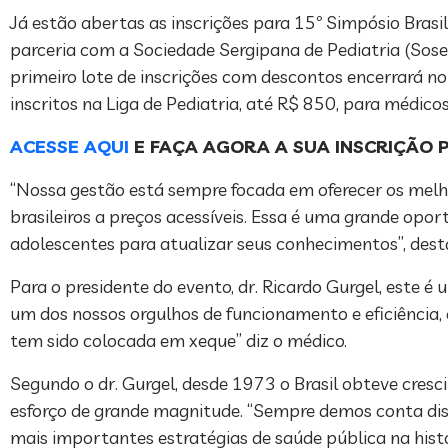
Já estão abertas as inscrições para 15º Simpósio Brasil
parceria com a Sociedade Sergipana de Pediatria (Sosep
primeiro lote de inscrições com descontos encerrará n
inscritos na Liga de Pediatria, até R$ 850, para médico
ACESSE AQUI
E FAÇA AGORA A SUA INSCRIÇÃO 
“Nossa gestão está sempre focada em oferecer os melhor
brasileiros a preços acessíveis. Essa é uma grande opo
adolescentes para atualizar seus conhecimentos”, desta
Para o presidente do evento, dr. Ricardo Gurgel, est
um dos nossos orgulhos de funcionamento e eficiência, 
tem sido colocada em xeque” diz o médico.
Segundo o dr. Gurgel, desde 1973 o Brasil obteve cresc
esforço de grande magnitude. “Sempre demos conta dis
mais importantes estratégias de saúde pública na histó