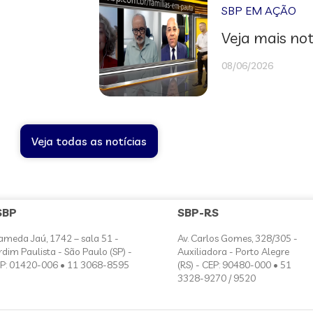
SBP EM AÇÃO
Veja mais not
08/06/2026
Veja todas as notícias
SBP
SBP-RS
ameda Jaú, 1742 – sala 51 -
Av. Carlos Gomes, 328/305 -
rdim Paulista - São Paulo (SP) -
Auxiliadora - Porto Alegre
P: 01420-006 • 11 3068-8595
(RS) - CEP: 90480-000 • 51
3328-9270 / 9520