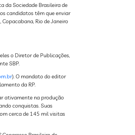
ca da Sociedade Brasileira de
, os candidatos têm que enviar
2, Copacabana, Rio de Janeiro
les o Diretor de Publicações,
ente SBP.
om.br
). O mandato do editor
ulamento da RP.
ar ativamente na produção
lando conquistas. Suas
om cerca de 145 mil visitas
 Congresso Brasileiro de