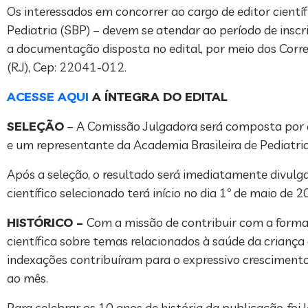
Os interessados em concorrer ao cargo de editor científi
Pediatria (SBP) – devem se atendar ao período de inscri
a documentação disposta no edital, por meio dos Correi
(RJ), Cep: 22041-012.
ACESSE AQUI
A ÍNTEGRA DO EDITAL
SELEÇÃO
– A Comissão Julgadora será composta por d
e um representante da Academia Brasileira de Pediatria
Após a seleção, o resultado será imediatamente divulg
científico selecionado terá início no dia 1º de maio d
HISTÓRICO –
Com a missão de contribuir com a forma
científica sobre temas relacionados à saúde da crianç
indexações contribuíram para o expressivo crescimento
ao mês.
Para celebrar os 10 anos de história da publicação, fo