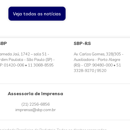
Veja todas as notícias
SBP
SBP-RS
ameda Jaú, 1742 – sala 51 -
Av. Carlos Gomes, 328/305 -
rdim Paulista - São Paulo (SP) -
Auxiliadora - Porto Alegre
P: 01420-006 • 11 3068-8595
(RS) - CEP: 90480-000 • 51
3328-9270 / 9520
Assessoria de Imprensa
(21) 2256-6856
imprensa@sbp.com.br