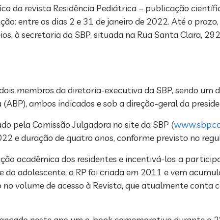
co da revista Residência Pediátrica – publicação científi
ção: entre os dias 2 e 31 de janeiro de 2022. Até o prazo
os, à secretaria da SBP, situada na Rua Santa Clara, 29
ois membros da diretoria-executiva da SBP, sendo um de
 (ABP), ambos indicados e sob a direção-geral da presid
ado pela Comissão Julgadora no site da SBP (
www.sbp.c
e 2022 e duração de quatro anos, conforme previsto no reg
ção acadêmica dos residentes e incentivá-los
a particip
a e do adolescente, a RP foi criada em 2011 e vem acumu
 no volume de acesso à Revista, que atualmente conta c
i lançado neste ano um e-book comemorativo durante o 2º