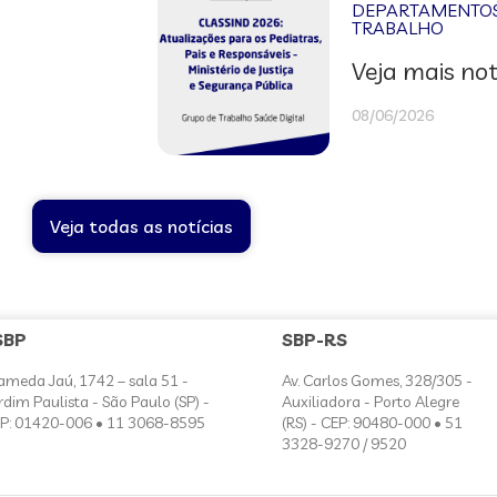
DEPARTAMENTOS 
TRABALHO
Veja mais not
08/06/2026
Veja todas as notícias
SBP
SBP-RS
ameda Jaú, 1742 – sala 51 -
Av. Carlos Gomes, 328/305 -
rdim Paulista - São Paulo (SP) -
Auxiliadora - Porto Alegre
P: 01420-006 • 11 3068-8595
(RS) - CEP: 90480-000 • 51
3328-9270 / 9520