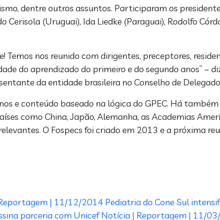
smo, dentre outros assuntos.
Participaram os presidentes
edo Cerisola (Uruguai), Ida Liedke (Paraguai), Rodolfo Córd
e! Temos nos reunido com dirigentes, preceptores, resid
dade do aprendizado do primeiro e do segundo anos” – diz 
esentante da entidade brasileira no Conselho de Delegad
s anos e conteúdo baseado na lógica do GPEC. Há também
países como China, Japão, Alemanha, as Academias Ameri
 relevantes. O Fospecs foi criado em 2013 e a próxima re
| Reportagem | 11/12/2014
Pediatria do Cone Sul intensi
ssina parceria com Unicef
Notícia | Reportagem | 11/0