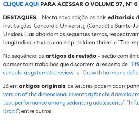
CLIQUE AQUI
PARA ACESSAR O VOLUME 97, Nº 6
DESTAQUES
– Nesta nova edição, os dois
editoriais
d
instituições: Concordia University (Canadá) e Sainte-J
Unidos). Elas abordam os seguintes temas, respectivame
longitudinal studies can help children thrive” e “The i
Na sequência, os
artigos de revisão
– seção com ênfa
apresentam trabalhos que discorrem a respeito de: “
Eff
schools: a systematic review
” e “
Growth hormone deficie
Já em
artigos originais
, os leitores podem acompanha
version of the dimensional inventory for child develo
test performance among sedentary adolescents
”; “
Infl
Brazil
”; entre outros.