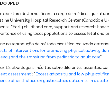
 DO JPED
e abertura do Jornal ficam a cargo de médicos que atua
ustine University Hospital Research Center (Canadá); e U
nte: “Early childhood care, support and research: how e
mportance of using local populations to assess fetal and 
se na reprodução de método científico realizado anteri
ects of interventions for promoting physical activity dur
ncy and the transition from pediatric to adult care
”.
r 12 abordagens inéditas sobre diferentes assuntos, com
pment assessment
”; “
Excess adiposity and low physical fi
uence of birthplace on gastroschisis outcomes in a state 