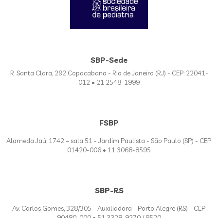
SBP-Sede
R. Santa Clara, 292 Copacabana - Rio de Janeiro (RJ) - CEP: 22041-
012 • 21 2548-1999
FSBP
Alameda Jaú, 1742 – sala 51 - Jardim Paulista - São Paulo (SP) - CEP:
01420-006 • 11 3068-8595
SBP-RS
Av. Carlos Gomes, 328/305 - Auxiliadora - Porto Alegre (RS) - CEP:
90480-000 • 51 3328-9270 / 9520