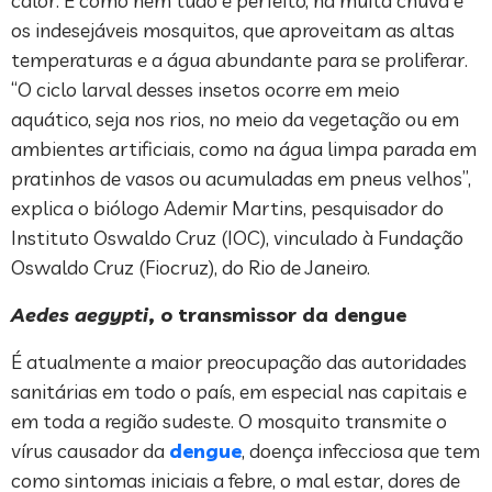
calor. E como nem tudo é perfeito, há muita chuva e
os indesejáveis mosquitos, que aproveitam as altas
temperaturas e a água abundante para se proliferar.
“O ciclo larval desses insetos ocorre em meio
aquático, seja nos rios, no meio da vegetação ou em
ambientes artificiais, como na água limpa parada em
pratinhos de vasos ou acumuladas em pneus velhos”,
explica o biólogo Ademir Martins, pesquisador do
Instituto Oswaldo Cruz (IOC), vinculado à Fundação
Oswaldo Cruz (Fiocruz), do Rio de Janeiro.
Aedes aegypti
, o transmissor da dengue
É atualmente a maior preocupação das autoridades
sanitárias em todo o país, em especial nas capitais e
em toda a região sudeste. O mosquito transmite o
vírus causador da
dengue
, doença infecciosa que tem
como sintomas iniciais a febre, o mal estar, dores de