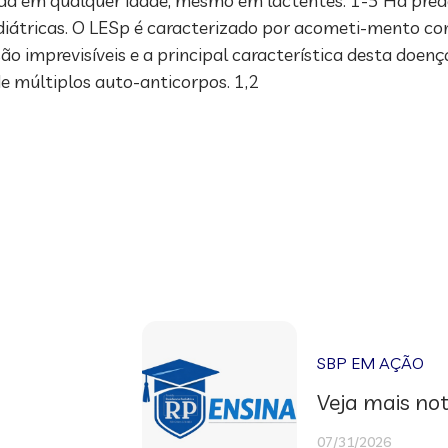
cada em qualquer idade, mesmo em lactentes. 1-5 Há pre
ediátricas. O LESp é caracterizado por acometi-mento co
o imprevisíveis e a principal característica desta doenç
de múltiplos auto-anticorpos. 1,2
SBP EM AÇÃO
Veja mais not
07/31/2026