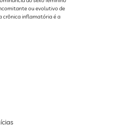
dominância do sexo feminino
ncomitante ou evolutivo de
a crônica inflamatória é a
ícias