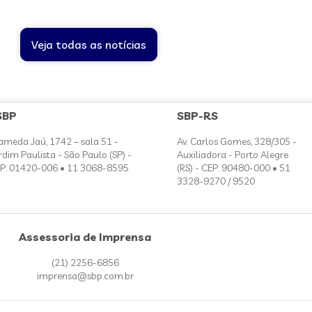
Veja todas as notícias
SBP
SBP-RS
ameda Jaú, 1742 – sala 51 -
Av. Carlos Gomes, 328/305 -
rdim Paulista - São Paulo (SP) -
Auxiliadora - Porto Alegre
P: 01420-006 • 11 3068-8595
(RS) - CEP: 90480-000 • 51
3328-9270 / 9520
Assessoria de Imprensa
(21) 2256-6856
imprensa@sbp.com.br