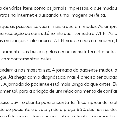
de vários itens como os jornais impressos, o que mudou
utras na Internet e buscando uma imagem perfeita.
porque as pessoas se veem mais e querem mudar. As empr
a recepção do consultório. Ele quer tomada e WI-FI. As 
 mudanças. Café, água e WI-FI não se nega a ninguém”, f
 aumento das buscas pelos negócios na Internet e pela 
 comportamentais deles.
ndemia nos mostra isso. A jornada do paciente mudou b
e. Já chega com o diagnóstico, mas é preciso ter cuida
l. A jornada do paciente está mais longa do que antes. E
ndamental para a criação de um relacionamento de confian
reciso ouvir o cliente para encantá-lo. “É compreender e 
ão do paciente é o valor, não o preço. 95% das nossas d
e fidelização. Tem que encantar o cliente, ter empatia, 