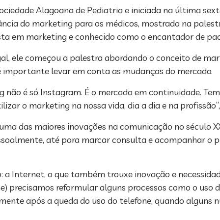
ociedade Alagoana de Pediatria e iniciada na última sext
cia do marketing para os médicos, mostrada na palestra
lista em marketing e conhecido como o encantador de pac
al, ele começou a palestra abordando o conceito de ma
e é importante levar em conta as mudanças do mercado.
ing não é só Instagram. É o mercado em continuidade. Te
izar o marketing na nossa vida, dia a dia e na profissão”,
o uma das maiores inovações na comunicação no século X
essoalmente, até para marcar consulta e acompanhar o p
o: a Internet, o que também trouxe inovação e necessid
e) precisamos reformular alguns processos como o uso d
almente após a queda do uso do telefone, quando alguns 