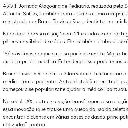
A XVIII Jornada Alagoana de Pediatria, realizada pela S
Atlantic Suítes, também trouxe temas como a importân
ministrada por Bruno Trevisan Rosa, dentista, especia
Falando sobre sua atuação em 21 estados e em Portug
pilares: credibilidade e ética. Ele também lembrou qu
“Só existimos porque o nosso paciente existe. Market
que sempre se modifica. Entendendo isso, poderemos util
Bruno Trevisan Rosa ainda falou sobre o telefone com
médico com o paciente. “Antes do telefone era tudo p
começou a se popularizar e ajudar o médico”, pontuou.
No século XXI, outra inovação transformou essa relaçã
essa inovação (que trouxe uma queda do uso do telefon
encontrar o cliente em várias bases de dados, princip
utilizados”, contou.