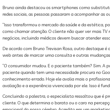
Bruno ainda destacou os smartphones como substituto 
redes sociais, as pessoas passaram a acompanhar as o
“Isso transformou o mercado da saúde e da estética, 
como chamar atenção. O cliente não quer ver mais TV n
negócios, incluindo médicos devem buscar atender essas
De acordo com Bruno Trevisan Rosa, outro destaque é o
web antes de marcar uma consulta e outras mudanças
“O consumidor mudou. E o paciente também? Sim. A pa
paciente quando tem uma necessidade procura no Googl
conhecimento errado. Hoje ele avalia mais o profissiona
avaliação e a experiência vivenciada por ele. Isso é fu
Concluindo a palestra, o especialista ressaltou que é p
cliente. O que determina o barato ou o caro na percepç
emocional do nosso cérebro. Acredito em um marketing d