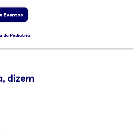
e Eventos
a da Pediatria
a, dizem