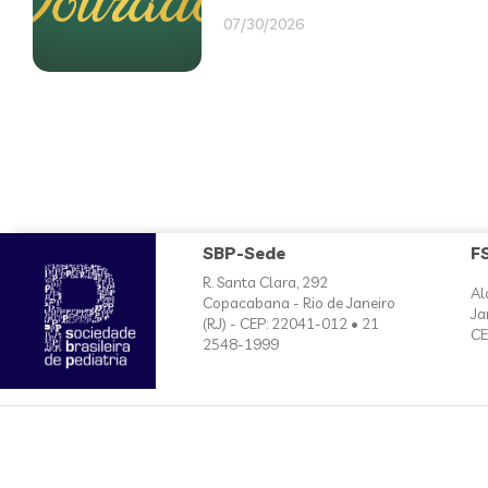
07/30/2026
SBP-Sede
F
R. Santa Clara, 292
Al
Copacabana - Rio de Janeiro
Ja
(RJ) - CEP: 22041-012 • 21
CE
2548-1999