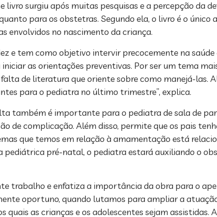
e livro surgiu após muitas pesquisas e a percepção da de
quanto para os obstetras. Segundo ela, o livro é o único
as envolvidos no nascimento da criança.
idez e tem como objetivo intervir precocemente na saúde
a iniciar as orientações preventivas. Por ser um tema mai
 falta de literatura que oriente sobre como manejá-las. 
es para o pediatra no último trimestre”, explica.
lta também é importante para o pediatra de sala de part
ão de complicação. Além disso, permite que os pais ten
lemas que temos em relação à amamentação está relaci
 pediátrica pré-natal, o pediatra estará auxiliando o ob
te trabalho e enfatiza a importância da obra para o ap
amente oportuno, quando lutamos para ampliar a atuação
s quais as crianças e os adolescentes sejam assistidas. A