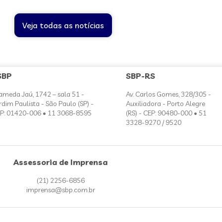
Veja todas as notícias
SBP
SBP-RS
ameda Jaú, 1742 – sala 51 -
Av. Carlos Gomes, 328/305 -
rdim Paulista - São Paulo (SP) -
Auxiliadora - Porto Alegre
P: 01420-006 • 11 3068-8595
(RS) - CEP: 90480-000 • 51
3328-9270 / 9520
Assessoria de Imprensa
(21) 2256-6856
imprensa@sbp.com.br