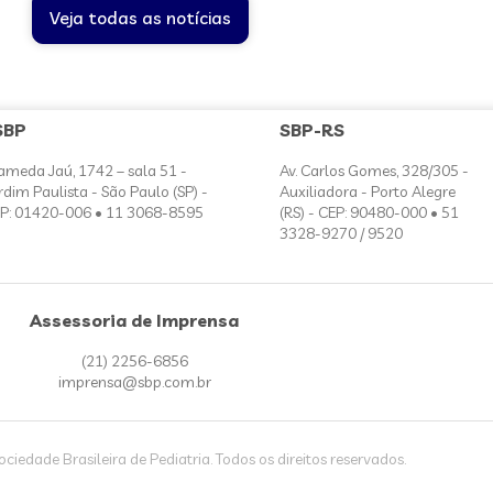
Veja todas as notícias
SBP
SBP-RS
ameda Jaú, 1742 – sala 51 -
Av. Carlos Gomes, 328/305 -
rdim Paulista - São Paulo (SP) -
Auxiliadora - Porto Alegre
P: 01420-006 • 11 3068-8595
(RS) - CEP: 90480-000 • 51
3328-9270 / 9520
Assessoria de Imprensa
(21) 2256-6856
imprensa@sbp.com.br
iedade Brasileira de Pediatria. Todos os direitos reservados.