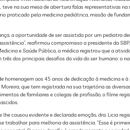
, teve na sua mesa de abertura falas representativas na s
rio praticado pela medicina pediátrica, missão de funda
ança, a oportunidade de ser assistida por um pediatra de
assistência”, reafirmou compromisso a presidente da SBP, 
edicina e Saúde Pública, a médica registrou que a ativi
 três dos principais desafios da vida do ser humano: o 
e homenagem aos 45 anos de dedicação à medicina e à p
Moreira, que tem registrada na sua trajetória as diversas
entos de familiares e colegas de profissão, o filme regis
ascidos.
he causou evidente e declarada emoção, dra. Licia regi
e trabalhar para melhoria da assistência. “Esse é prime