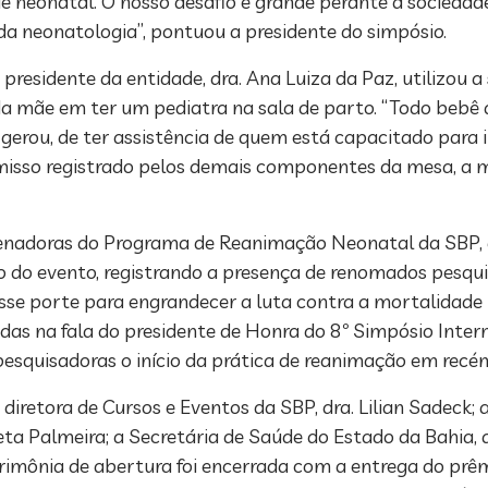
e neonatal. O nosso desafio é grande perante a sociedade
 da neonatologia”, pontuou a presidente do simpósio.
residente da entidade, dra. Ana Luiza da Paz, utilizou a
da mãe em ter um pediatra na sala de parto. “Todo bebê 
erou, de ter assistência de quem está capacitado para in
so registrado pelos demais componentes da mesa, a méd
rdenadoras do Programa de Reanimação Neonatal da SBP,
 do evento, registrando a presença de renomados pesqui
se porte para engrandecer a luta contra a mortalidade 
das na fala do presidente de Honra do 8º Simpósio Inte
pesquisadoras o início da prática de reanimação em recém
tora de Cursos e Eventos da SBP, dra. Lilian Sadeck; a 
eta Palmeira; a Secretária de Saúde do Estado da Bahia, d
erimônia de abertura foi encerrada com a entrega do prê