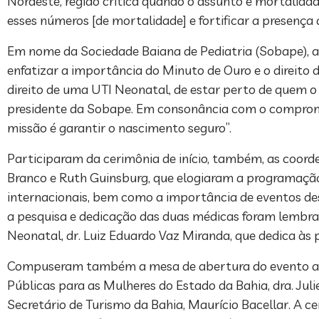
Nordeste, região crítica quando o assunto é mortalidad
esses números [de mortalidade] e fortificar a presença
Em nome da Sociedade Baiana de Pediatria (Sobape), a p
enfatizar a importância do Minuto de Ouro e o direito 
direito de uma UTI Neonatal, de estar perto de quem o g
presidente da Sobape. Em consonância com o compromis
missão é garantir o nascimento seguro”.
Participaram da cerimônia de início, também, as coo
Branco e Ruth Guinsburg, que elogiaram a programação
internacionais, bem como a importância de eventos des
a pesquisa e dedicação das duas médicas foram lembra
Neonatal, dr. Luiz Eduardo Vaz Miranda, que dedica às 
Compuseram também a mesa de abertura do evento a dire
Públicas para as Mulheres do Estado da Bahia, dra. Juli
Secretário de Turismo da Bahia, Maurício Bacellar. A c