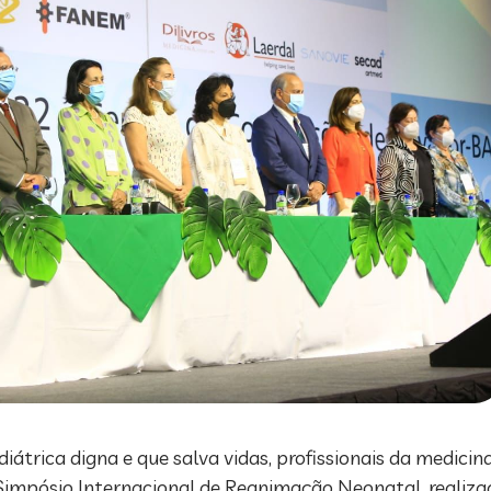
átrica digna e que salva vidas, profissionais da medicin
º Simpósio Internacional de Reanimação Neonatal, realiz