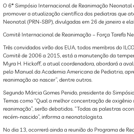
O 6
º
Simpósio Internacional de Reanimação Neonatal oco
promover a atualização científica dos pediatras que 
Neonatal (PRN-SBP), divulgadas em 26 de janeiro e el
Comitê Internacional de Reanimação – Força Tarefa N
Três convidados virão dos EUA, todos membros do ILCOR,
Comitê de 2006 a 2015, está a manutenção da temper
Myra H. Hickoff, a atual coordenadora, abordará a aval
pelo Manual da Academia Americana de Pediatria, apres
reanimação ao nascer”, dentre outros.
Segundo Márcia Gomes Penido, presidente do Simpósio, 
Temas como “Qual a melhor concentração de oxigênio na
reanimação”, serão debatidos. “Todas as palestras ocor
recém-nascido”, informa a neonatologista.
No dia 13, ocorrerá ainda a reunião do Programa de R