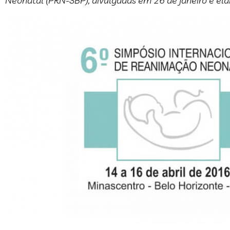
Neonatal (PRN-SBP), divulgadas em 26 de janeiro e el