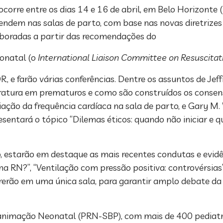
rre entre os dias 14 e 16 de abril, em Belo Horizonte (
atendem nas salas de parto, com base nas novas diretriz
aboradas a partir das recomendações do
eonatal (o
International Liaison Committee on Resuscitat
 e farão várias conferências. Dentre os assuntos de Jeffr
atura em prematuros e como são construídos os consen
iação da frequência cardíaca na sala de parto, e Gary M. 
entará o tópico “Dilemas éticos: quando não iniciar e 
estarão em destaque as mais recentes condutas e evidênc
 RN?”, “Ventilação com pressão positiva: controvérsias
rerão em uma única sala, para garantir amplo debate da 
eanimação Neonatal (PRN-SBP), com mais de 400 pediatr