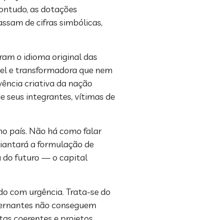
Contudo, as dotações
ssam de cifras simbólicas,
oram o idioma original das
ável e transformadora que nem
ência criativa da nação
e seus integrantes, vítimas de
no país. Não há como falar
diantará a formulação de
a do futuro — o capital
do com urgência. Trata-se do
overnantes não conseguem
tas coerentes e projetos