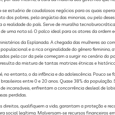
u-se estuário de caudalosos negócios para os quais opera
to dos pobres, pela angústia das minorias, ou pelo deses
a realidade do país. Serve de muralha tecnoburocrática
ia de uma nota só. O palco ideal para os atores da ordem 
ministérios da Esplanada. A chegada das mulheres ao com
populacional e a rica originalidade do gênero feminino, 
minados pela cor da pele começam a surgir no cenário do
 resulta da mistura de tantas matrizes étnicas e históric
, no entanto, o da infância e da adolescência. Pouco se 
 brasileiros entre 0 e 20 anos. Quase 38% da população.
 incansáveis, enfrentam a concorrência desleal de lobis
usas perdidas.
 direitos, qualifiquem a vida, garantam a proteção e re
a social legítima. Malversam-se recursos financeiros em 