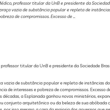
ico, professor titular da UnB e presidente da Sociedade
praça vazia de substância popular e repleta de instânci
pobreza de compromissos. Excesso de …
professor titular da UnB e presidente da Sociedade Brasi
a vazia de substância popular e repleta de instâncias d
ia de interesses e pobreza de compromissos. Excesso de
s décadas, a Esplanada ganhou novos ministérios, expan
u conjunto arquitetônico ou da beleza de sua abóbada ce
m, por isso mesmo, a cara da maioria dos governos que ne