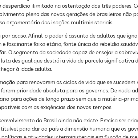
 desperdício ilimitado na ostentação dos três poderes. 
lvimento pleno das novas gerações de brasileiros não pa
rso orçamentário das inações multiministeriais.
 por acaso. Afinal, o poder é assunto de adultos que ign
 e fascinante faixa etária, fonte única da rebeldia saud
r. O segmento da sociedade capaz de ensejar a sobreviv
uta desigual que destrói a vida de parcela significativa d
hegar à idade adulta.
rmação para renovarem os ciclos de vida que se sucedem 
 forem prioridade absoluta para os governos. De nada a
etaria para ações de longo prazo sem que a matéria-prim
atíveis com as exigências dos novos tempos.
volvimento do Brasil ainda não existe. Precisa ser cria
bstituível para dar ao país a dimensão humana que os g
 políticas e atividades interministeriais em função de me