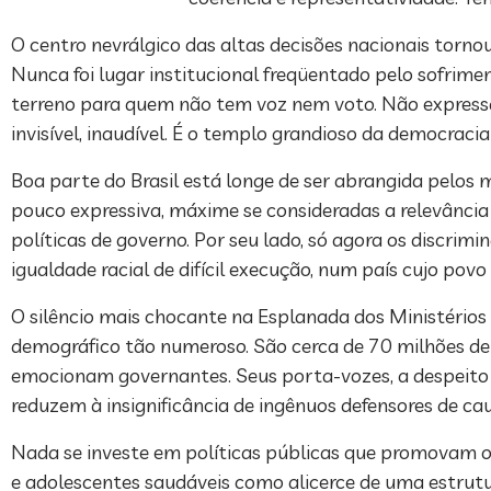
O centro nevrálgico das altas decisões nacionais torno
Nunca foi lugar institucional freqüentado pelo sofrimen
terreno para quem não tem voz nem voto. Não expressa 
invisível, inaudível. É o templo grandioso da democrac
Boa parte do Brasil está longe de ser abrangida pelos 
pouco expressiva, máxime se consideradas a relevância 
políticas de governo. Por seu lado, só agora os discri
igualdade racial de difícil execução, num país cujo povo
O silêncio mais chocante na Esplanada dos Ministérios é
demográfico tão numeroso. São cerca de 70 milhões de
emocionam governantes. Seus porta-vozes, a despeito de
reduzem à insignificância de ingênuos defensores de ca
Nada se investe em políticas públicas que promovam os
e adolescentes saudáveis como alicerce de uma estrutur