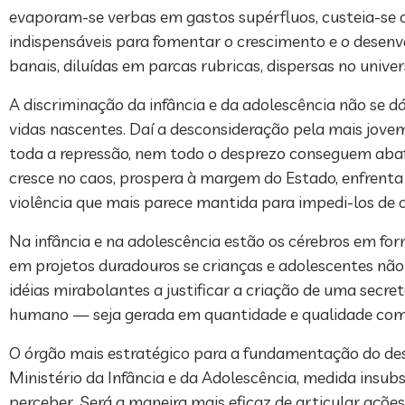
evaporam-se verbas em gastos supérfluos, custeia-se o
indispensáveis para fomentar o crescimento e o desenvo
banais, diluídas em parcas rubricas, dispersas no unive
A discriminação da infância e da adolescência não se dá
vidas nascentes. Daí a desconsideração pela mais jovem
toda a repressão, nem todo o desprezo conseguem abafa
cresce no caos, prospera à margem do Estado, enfrenta l
violência que mais parece mantida para impedi-los de c
Na infância e na adolescência estão os cérebros em fo
em projetos duradouros se crianças e adolescentes não
idéias mirabolantes a justificar a criação de uma secr
humano — seja gerada em quantidade e qualidade comp
O órgão mais estratégico para a fundamentação do desen
Ministério da Infância e da Adolescência, medida insu
perceber. Será a maneira mais eficaz de articular ações