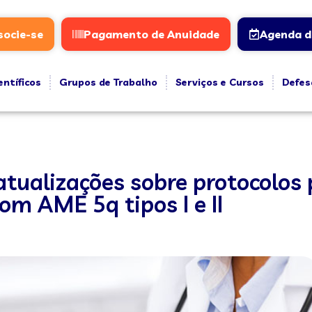
socie-se
Pagamento de Anuidade
Agenda d
entíficos
Grupos de Trabalho
Serviços e Cursos
Defes
atualizações sobre protocolos 
m AME 5q tipos I e II