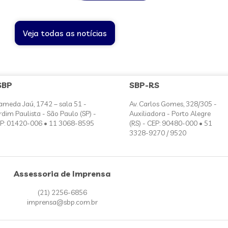
Veja todas as notícias
SBP
SBP-RS
ameda Jaú, 1742 – sala 51 -
Av. Carlos Gomes, 328/305 -
rdim Paulista - São Paulo (SP) -
Auxiliadora - Porto Alegre
P: 01420-006 • 11 3068-8595
(RS) - CEP: 90480-000 • 51
3328-9270 / 9520
Assessoria de Imprensa
(21) 2256-6856
imprensa@sbp.com.br