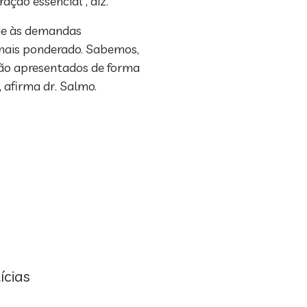
ação essencial”, diz.
nde às demandas
 mais ponderado. Sabemos,
stão apresentados de forma
 afirma dr. Salmo.
ícias