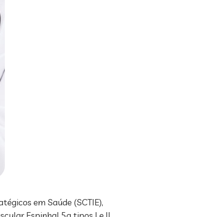
ratégicos em Saúde (SCTIE),
ular Espinhal 5q tipos I e II.