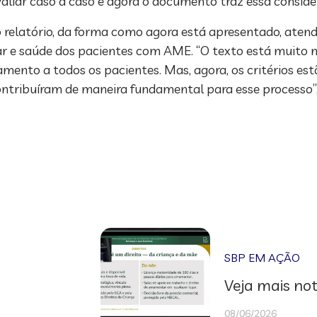
aliar caso a caso e agora o documento traz essa consider
o relatório, da forma como agora está apresentado, ate
ar e saúde dos pacientes com AME. “O texto está muito
amento a todos os pacientes. Mas, agora, os critérios e
ontribuíram de maneira fundamental para esse processo”,
SBP EM AÇÃO
Veja mais not
08/06/2026