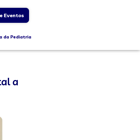
e Eventos
a da Pediatria
al a