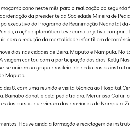
o moçambicano neste mês para a realização da segunda f
oordenação da presidente da Sociedade Mineira de Pedia
upo executivo do Programa de Reanimação Neonatal da S
Penido, a ação diplomática teve como objetivo compart
ir para a redução da mortalidade infantil em decorrência 
nove dias nas cidades de Beira, Maputo e Nampula. No to
. A viagem contou com a participação das dras. Kelly Na
, se uniram ao grupo brasileiro de pediatras as instrut
 de Maputo.
no dia 8, com uma reunião e visita técnica ao Hospital Ce
a. Bainabo Sahal, e pela pediatra dra. Merunissa Gafur, o
tes dos cursos, que vieram das províncias de Nampula, 
amentos. Houve ainda a formação e reciclagem de instruto