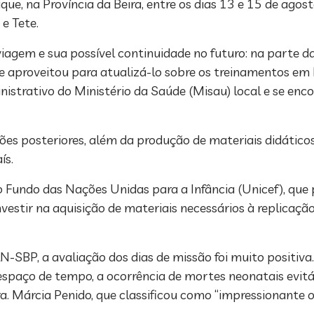
ue, na Província da Beira, entre os dias 13 e 15 de agos
e Tete.
iagem e sua possível continuidade no futuro: na parte d
 e aproveitou para atualizá-lo sobre os treinamentos 
ministrativo do Ministério da Saúde (Misau) local e se enc
s posteriores, além da produção de materiais didáticos 
ís.
o Fundo das Nações Unidas para a Infância (Unicef), que p
estir na aquisição de materiais necessários à replicaçã
-SBP, a avaliação dos dias de missão foi muito positiva
 espaço de tempo, a ocorrência de mortes neonatais evit
. Márcia Penido, que classificou como “impressionante o