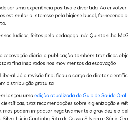
ode ser uma experiência positiva e divertida. Ao envolve
s estimular o interesse pela higiene bucal, fornecendo 
ta.
senhos lúdicos, feitos pela pedagoga Inês Quintanilha McG
 a escovação diária, a publicação também traz dicas obj
otora fina inspirados nos movimentos da escovação.
beral. Já a revisão final ficou a cargo do diretor científic
em distribuição gratuita.
bém lançou uma
edição atualizada do Guia de Saúde Oral
 científicas, traz recomendações sobre higienização e r
, mas podem impactar negativamente a gravidez e o beb
ilva, Lúcia Coutinho, Rita de Cassia Silveira e Sônia Gr