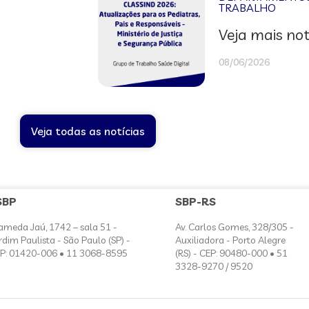
TRABALHO
Veja mais not
08/06/2026
Veja todas as notícias
SBP
SBP-RS
ameda Jaú, 1742 – sala 51 -
Av. Carlos Gomes, 328/305 -
rdim Paulista - São Paulo (SP) -
Auxiliadora - Porto Alegre
P: 01420-006 • 11 3068-8595
(RS) - CEP: 90480-000 • 51
3328-9270 / 9520