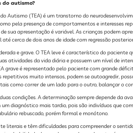
as do autismo?
 do Autismo (TEA) é um transtorno do neurodesenvolvim
como pela presença de comportamentos e interesses repet
de sua apresentação é variável. As crianças podem apre
até cerca de dois anos de idade com regressão posterior
erada e grave. O TEA leve é característico do paciente 
uas atividades da vida diária e possuem um nível de inte
EA grave é representado pelo paciente com grande défici
 repetitivos muito intensos, podem se autoagredir, pos
tais como correr de um lado para o outro, balançar o cor
duas condições. A determinação sempre depende da avali
 um diagnóstico mais tardio, pois são indivíduos que 
abulário rebuscado, porém formal e monótono.
nte literais e têm dificuldades para compreender o sent