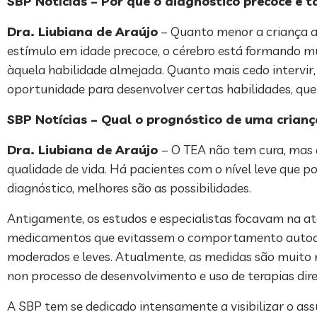
SBP Notícias – Por que o diagnóstico precoce é t
Dra. Liubiana de Araújo
– Quanto menor a criança a 
estímulo em idade precoce, o cérebro está formando m
àquela habilidade almejada. Quanto mais cedo intervir, 
oportunidade para desenvolver certas habilidades, que 
SBP Notícias – Qual o prognóstico de uma crian
Dra. Liubiana de Araújo
– O TEA não tem cura, mas 
qualidade de vida. Há pacientes com o nível leve que 
diagnóstico, melhores são as possibilidades.
Antigamente, os estudos e especialistas focavam na ate
medicamentos que evitassem o comportamento autoagr
moderados e leves. Atualmente, as medidas são muito m
non processo de desenvolvimento e uso de terapias di
A SBP tem se dedicado intensamente a visibilizar o ass