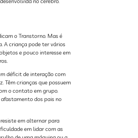
 desenvolvida no cérebro.
dicam o Transtorno. Mas é
. A criança pode ter vários
r objetos e pouco interesse em
ros.
m déficit de interação com
gaz. Têm crianças que possuem
com o contato em grupo.
o afastamento dos pais no
resiste em alternar para
ficuldade em lidar com as
barulho de uma máquina ou a