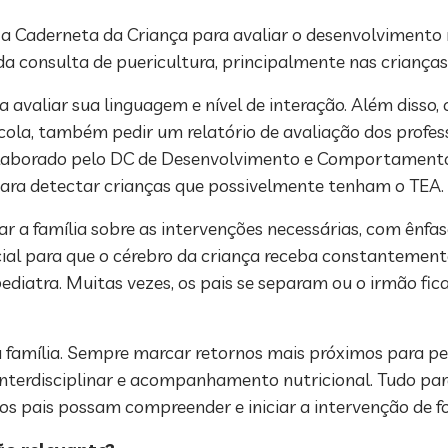
a Caderneta da Criança para avaliar o desenvolvimento
 consulta de puericultura, principalmente nas crianças 
 avaliar sua linguagem e nível de interação. Além disso, 
escola, também pedir um relatório de avaliação dos profess
elaborado pelo DC de Desenvolvimento e Comportamento
para detectar crianças que possivelmente tenham o TEA.
tar a família sobre as intervenções necessárias, com ênfa
ocial para que o cérebro da criança receba constantemente
diatra. Muitas vezes, os pais se separam ou o irmão fica
 família. Sempre marcar retornos mais próximos para p
o interdisciplinar e acompanhamento nutricional. Tudo pa
 os pais possam compreender e iniciar a intervenção de f