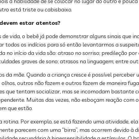
ois a habilidade de se colocar no lugar do outro é pouca
ro está triste ou cabisbaixo.
s devem estar atentos?
 de vida, o bebê já pode demonstrar alguns sinais que in
ar todos os indícios para só então levantarmos a suspeita
a no início da vida são: atraso no sorriso; predileção po
iculdades graves de sono; atrasos na linguagem; entre out
 da mãe. Quando a criança cresce é possível perceber u
s olhos, outros não fazem e outros fazem de maneira fu
es que tentam socializar, mas se incomodam bastante 
ndependente. Muitas das vezes, não esboçam reação com 
 em que estão.
rotina. Por exemplo, se está fazendo uma atividade, ela 
mente parecem com uma “birra”, mas ocorrem devido à di
ilidade secundária à hipersensibilidade a estímulos. O 