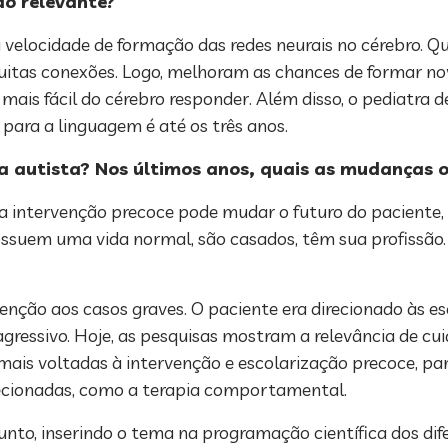
ão relevante?
velocidade de formação das redes neurais no cérebro. Q
uitas conexões. Logo, melhoram as chances de formar no
mais fácil do cérebro responder. Além disso, o pediatra d
para a linguagem é até os três anos.
ça autista? Nos últimos anos, quais as mudanças 
a intervenção precoce pode mudar o futuro do paciente
possuem uma vida normal, são casados, têm sua profissão
nção aos casos graves. O paciente era direcionado às es
essivo. Hoje, as pesquisas mostram a relevância de cu
ais voltadas à intervenção e escolarização precoce, par
recionadas, como a terapia comportamental.
unto, inserindo o tema na programação científica dos dif