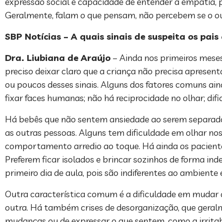
expressão social e capacidade de entender a empatia, p
Geralmente, falam o que pensam, não percebem se o out
SBP Notícias – A quais sinais de suspeita os pai
Dra. Liubiana de Araújo
– Ainda nos primeiros meses
preciso deixar claro que a criança não precisa apresent
ou poucos desses sinais. Alguns dos fatores comuns aind
fixar faces humanas; não há reciprocidade no olhar; dif
Há bebês que não sentem ansiedade ao serem separados
as outras pessoas. Alguns tem dificuldade em olhar no
comportamento arredio ao toque. Há ainda os pacient
Preferem ficar isolados e brincar sozinhos de forma i
primeiro dia de aula, pois são indiferentes ao ambiente
Outra característica comum é a dificuldade em mudar a 
outra. Há também crises de desorganização, que geral
mudanças ou de expressar o que sentem, como a irritab