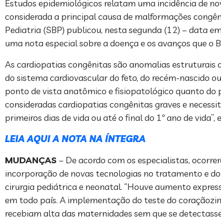
Estudos epidemiológicos relatam uma incidência de nov
considerada a principal causa de malformações congênit
Pediatria (SBP) publicou, nesta segunda (12) – data e
uma nota especial sobre a doença e os avanços que o B
As cardiopatias congênitas são anomalias estruturais 
do sistema cardiovascular do feto, do recém-nascido o
ponto de vista anatômico e fisiopatológico quanto do p
consideradas cardiopatias congênitas graves e necessi
primeiros dias de vida ou até o final do 1º ano de vida”,
LEIA AQUI A NOTA NA ÍNTEGRA
MUDANÇAS
– De acordo com os especialistas, ocorre
incorporação de novas tecnologias no tratamento e do 
cirurgia pediátrica e neonatal. “Houve aumento expressi
em todo país. A implementação do teste do coraçãozin
recebiam alta das maternidades sem que se detectasse