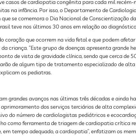
e casos de cardiopatia congênita para cada mil recém-n
as na infância. Por isso, o Departamento de Cardiologia
m que se comemora o Dia Nacional de Conscientização da
rasil teve nos últimos 30 anos em relação ao diagnóstic
do coração que ocorrem na vida fetal e que podem afetar
u da criança. “Este grupo de doenças apresenta grande h
onto de vista de gravidade clínica, sendo que cerca de 
tarão de algum tipo de tratamento especializado de alt
 explicam os pediatras.
ram grandes avanços nas últimas três décadas e ainda h
aprimoramento dos serviços terciários de alta complexi
vo do número de cardiologistas pediátricos e ecocardiogr
ho como ferramenta de triagem de cardiopatia crítica r
, em tempo adequado, a cardiopatia”, enfatizam os mem