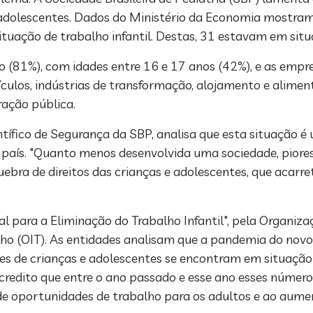
e adolescentes. Dados do Ministério da Economia mostram
tuação de trabalho infantil. Destas, 31 estavam em situ
o (81%), com idades entre 16 e 17 anos (42%), e as empre
ulos, indústrias de transformação, alojamento e alimenta
ração pública.
entífico de Segurança da SBP, analisa que esta situação 
o país. "Quanto menos desenvolvida uma sociedade, piore
quebra de direitos das crianças e adolescentes, que acar
onal para a Eliminação do Trabalho Infantil", pela Organi
ho (OIT). As entidades analisam que a pandemia do novo
es de crianças e adolescentes se encontram em situação
acredito que entre o ano passado e esse ano esses núme
a de oportunidades de trabalho para os adultos e ao aume