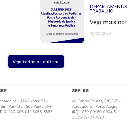
DEPARTAMENTOS 
TRABALHO
Veja mais not
08/06/2026
Veja todas as notícias
SBP
SBP-RS
ameda Jaú, 1742 – sala 51 -
Av. Carlos Gomes, 328/305 -
rdim Paulista - São Paulo (SP) -
Auxiliadora - Porto Alegre
P: 01420-006 • 11 3068-8595
(RS) - CEP: 90480-000 • 51
3328-9270 / 9520