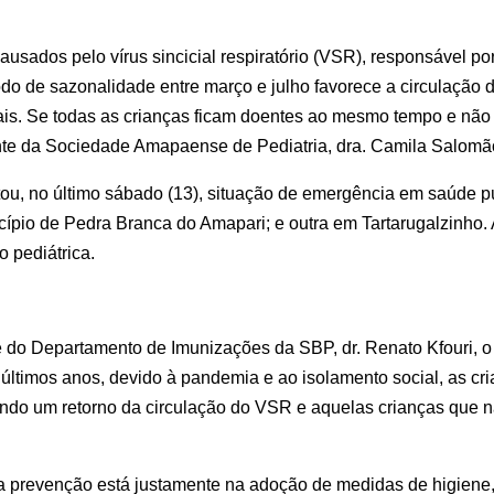
sados pelo vírus sincicial respiratório (VSR), responsável por
 de sazonalidade entre março e julho favorece a circulação d
s. Se todas as crianças ficam doentes ao mesmo tempo e não há 
dente da Sociedade Amapaense de Pediatria, dra. Camila Salomã
, no último sábado (13), situação de emergência em saúde púb
icípio de Pedra Branca do Amapari; e outra em Tartarugalzinho
 pediátrica.
e do Departamento de Imunizações da SBP, dr. Renato Kfouri, o
ltimos anos, devido à pandemia e ao isolamento social, as cri
ndo um retorno da circulação do VSR e aquelas crianças que n
 a prevenção está justamente na adoção de medidas de higien