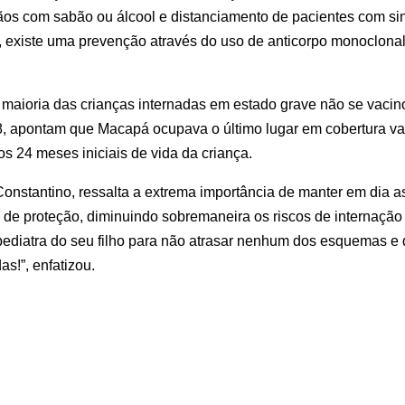
os com sabão ou álcool e distanciamento de pacientes com sint
existe uma prevenção através do uso de anticorpo monoclonal es
aioria das crianças internadas em estado grave não se vacinou
, apontam que Macapá ocupava o último lugar em cobertura vaci
s 24 meses iniciais de vida da criança.
Constantino, ressalta a extrema importância de manter em dia a
 proteção, diminuindo sobremaneira os riscos de internação e 
 pediatra do seu filho para não atrasar nenhum dos esquemas e 
!”, enfatizou. 